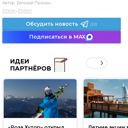
Автор:
Евгений Пронин
Отели
,
Египет
Обсудить новость
(22)
Подписаться в MAX
ИДЕИ
ПАРТНЁРОВ
«Роза Хутор» открыл
Летние акции 