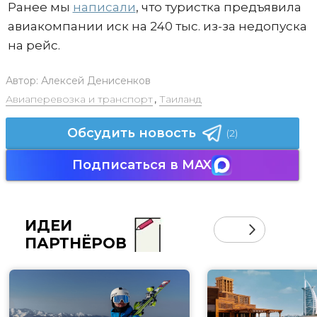
Ранее мы
написали
, что туристка предъявила
авиакомпании иск на 240 тыс. из-за недопуска
на рейс.
Автор:
Алексей Денисенков
Авиаперевозка и транспорт
,
Таиланд
Обсудить новость
(2)
Подписаться в MAX
ИДЕИ
ПАРТНЁРОВ