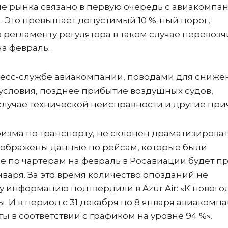
ие рынка связано в первую очередь с авиакомпа
й. Это превышает допустимый 10 %-ный порог,
 регламенту регулятора в таком случае перевозч
а февраль.
ресс-службе авиакомпании, поводами для сниже
оусловия, позднее прибытие воздушных судов,
случае технической неисправности и другие при
ризма по транспорту, не склонен драматизирова
 отображены данные по рейсам, которые были
ие по чартерам на февраль в Росавиации будет п
января. За это время количество опозданий не
 информацию подтвердили в Azur Air: «К нового
 И в период с 31 декабря по 8 января авиакомп
ы в соответствии с графиком на уровне 94 %».