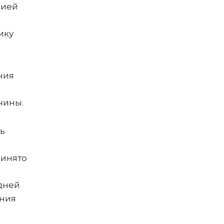
нией
ику
ния
чины.
ть
ринято
дней
ания