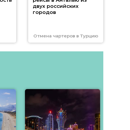
ость
рейсы в Анталью из
двух российских
городов
Отмена чартеров в Турцию