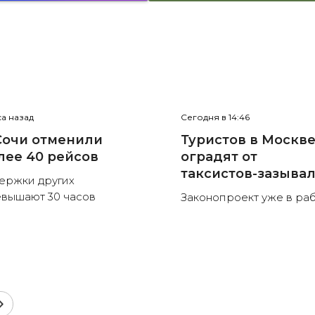
са назад
Сегодня в 14:46
Сочи отменили
Туристов в Москв
лее 40 рейсов
оградят от
таксистов-зазыва
ержки других
вышают 30 часов
Законопроект уже в ра