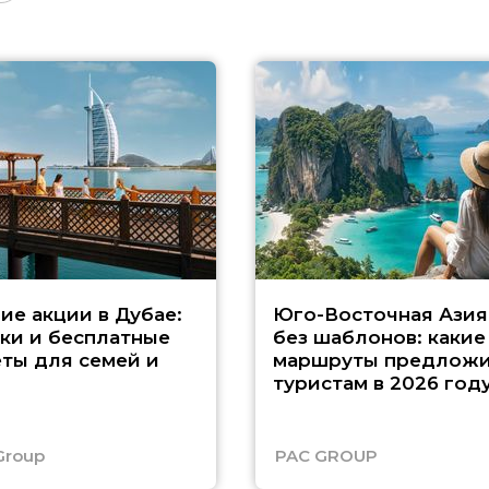
ие акции в Дубае:
Юго-Восточная Азия
ки и бесплатные
без шаблонов: какие
ты для семей и
маршруты предложи
туристам в 2026 год
Group
PAC GROUP