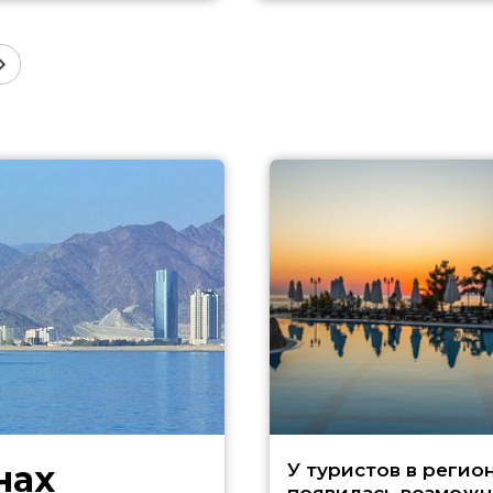
нах
У туристов в регио