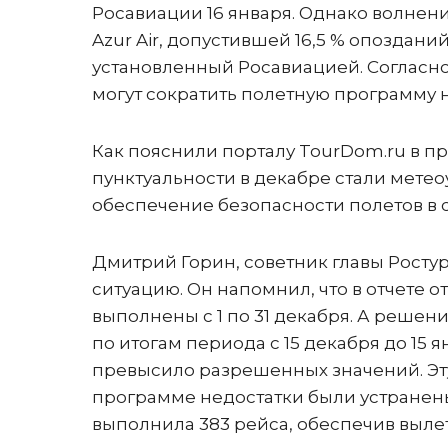
Росавиации 16 января. Однако волнен
Azur Air, допустившей 16,5 % опоздани
установленный Росавиацией. Согласно
могут сократить полетную программу н
Как пояснили порталу TourDom.ru в п
пунктуальности в декабре стали мете
обеспечение безопасности полетов в 
Дмитрий Горин, советник главы Росту
ситуацию. Он напомнил, что в отчете
выполнены с 1 по 31 декабря. А решен
по итогам периода с 15 декабря до 15 
превысило разрешенных значений. Эту
программе недостатки были устранены.
выполнила 383 рейса, обеспечив вылет