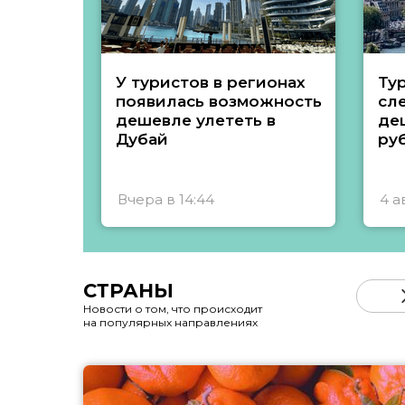
У туристов в регионах
Ту
появилась возможность
сл
дешевле улететь в
де
Дубай
ру
Вчера в 14:44
4 а
СТРАНЫ
Новости о том, что происходит
на популярных направлениях