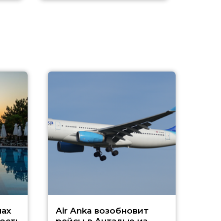
A
А
г
Чар
нах
Air Anka возобновит