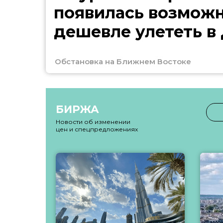
появилась возмож
дешевле улететь в
Обстановка на Ближнем Востоке
БИРЖА
Новости об изменении
цен и спецпредложениях