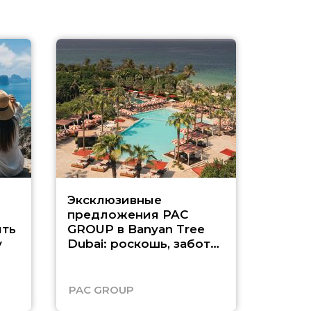
Эксклюзивные
Как п
предложения PAC
насыщ
ть
GROUP в Banyan Tree
Рас-э
у
Dubai: роскошь, забота
о детях и выгода до
45%
PAC GROUP
Русск