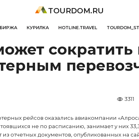
TOURDOM.RU
БИРЖА
КУРИЛКА
HOTLINE.TRAVEL
TOURDOM_S
может сократить
терным перевоз
3311
терных рейсов оказались авиакомпании «Алроса
стоявшихся не по расписанию, занимает у них 33,3
ует из отчетных документов, опубликованных на са