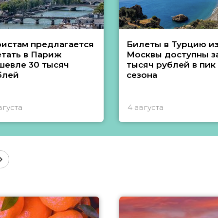
ристам предлагается
Билеты в Турцию и
етать в Париж
Москвы доступны за
шевле 30 тысяч
тысяч рублей в пик
блей
сезона
вгуста
4 августа