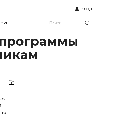
ВХОД
TORE
 программы
чикам
»,
,
йте