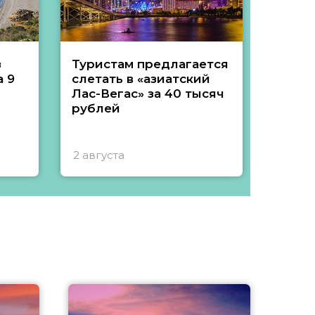
з
Туристам предлагается
Туры 
 9
слетать в «азиатский
подеш
Лас-Вегас» за 40 тысяч
тысяч
рублей
2 августа
1 авгу