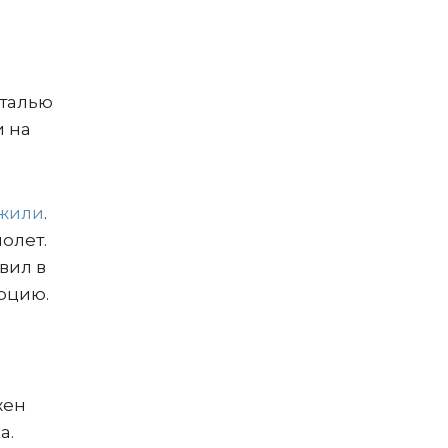
нталью
и на
жили
.
олет.
вил в
рцию.
жен
а.