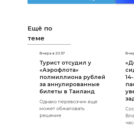
Ещё по
теме
Вчера в 20:57
Вчер
Турист отсудил у
«Д
«Аэрофлота»
си
полмиллиона рублей
14
за аннулированные
па
билеты в Таиланд
ув
за
Однако перевозчик еще
может обжаловать
Сос
решение
Вла
час