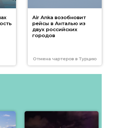
нах
Air Anka возобновит
ость
рейсы в Анталью из
двух российских
городов
Отмена чартеров в Турцию