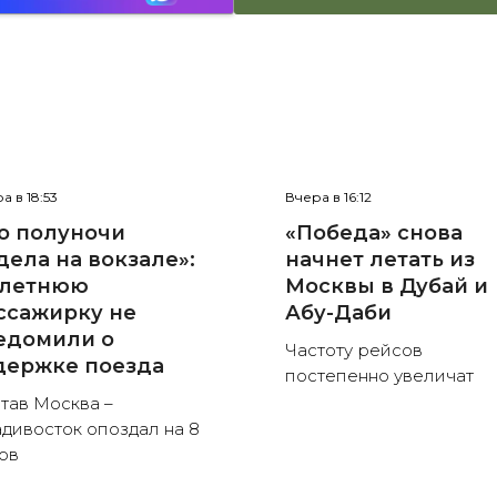
а в 18:53
Вчера в 16:12
о полуночи
«Победа» снова
дела на вокзале»:
начнет летать из
-летнюю
Москвы в Дубай и
ссажирку не
Абу-Даби
едомили о
Частоту рейсов
держке поезда
постепенно увеличат
тав Москва –
дивосток опоздал на 8
ов