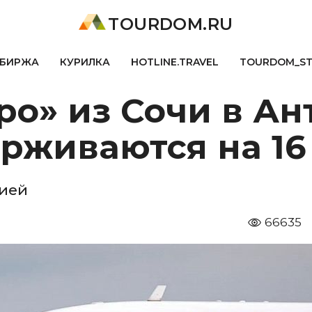
TOURDOM.RU
БИРЖА
КУРИЛКА
HOTLINE.TRAVEL
TOURDOM_S
о» из Сочи в Ан
рживаются на 16
цией
66635