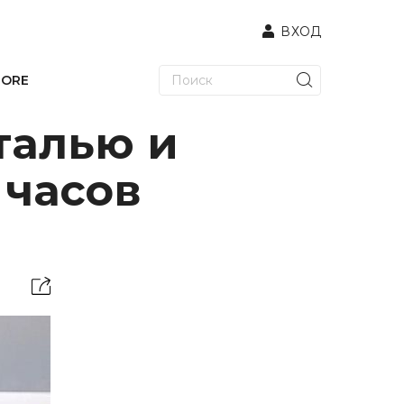
ВХОД
TORE
талью и
 часов