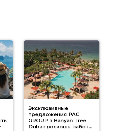
Эксклюзивные
Как п
предложения PAC
насыщ
ть
GROUP в Banyan Tree
Рас-э
у
Dubai: роскошь, забота