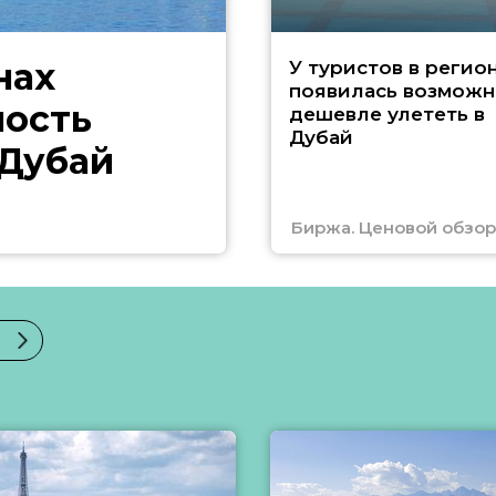
нах
У туристов в регио
появилась возможн
ность
дешевле улететь в
Дубай
 Дубай
Биржа. Ценовой обзор