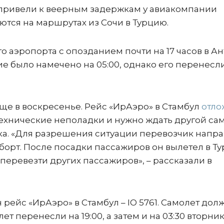
привели к веерным задержкам у авиакомпании
ются на маршрутах из Сочи в Турцию.
го аэропорта с опозданием почти на 17 часов в А
ие было намечено на 05:00, однако его перенесл
е в воскресенье. Рейс «ИрАэро» в Стамбул
отло
ехнические неполадки и нужно ждать другой сам
ка. «Для разрешения ситуации перевозчик напра
орт. После посадки пассажиров он вылетел в Ту
 перевезти других пассажиров», – рассказали в
 рейс «ИрАэро» в Стамбул – IO 5761. Самолет дол
лет перенесли на 19:00, а затем и на 03:30 вторник