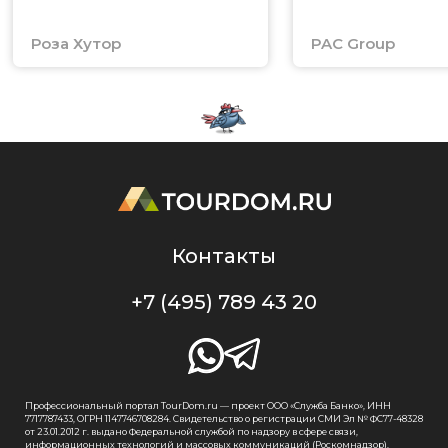
Роза Хутор
PAC Group
Контакты
+7 (495) 789 43 20
Профессиональный портал TourDom.ru — проект ООО «Служба Банко», ИНН
7717787433, ОГРН 1147746708284. Свидетельство о регистрации СМИ Эл № ФС77-48328
от 23.01.2012 г. выдано Федеральной службой по надзору в сфере связи,
информационных технологий и массовых коммуникаций (Роскомнадзор).