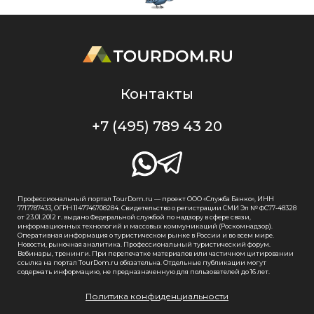
Контакты
+7 (495) 789 43 20
Профессиональный портал TourDom.ru — проект ООО «Служба Банко», ИНН
7717787433, ОГРН 1147746708284. Свидетельство о регистрации СМИ Эл № ФС77-48328
от 23.01.2012 г. выдано Федеральной службой по надзору в сфере связи,
информационных технологий и массовых коммуникаций (Роскомнадзор).
Оперативная информация о туристическом рынке в России и во всем мире.
Новости, рыночная аналитика. Профессиональный туристический форум.
Вебинары, тренинги. При перепечатке материалов или частичном цитировании
ссылка на портал TourDom.ru обязательна. Отдельные публикации могут
содержать информацию, не предназначенную для пользователей до 16 лет.
Политика конфиденциальности