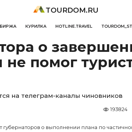
TOURDOM.RU
БИРЖА
КУРИЛКА
HOTLINE.TRAVEL
TOURDOM_S
атора о заверше
не помог турист
ся на телеграм-каналы чиновников
193824
т губернаторов о выполнении плана по частично