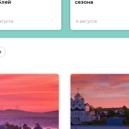
блей
сезона
вгуста
4 августа