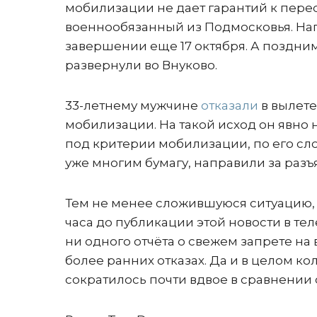
мобилизации не дает гарантий к пере
военнообязанный из Подмосковья. На
завершении еще 17 октября. А поздни
развернули во Внуково.
33-летнему мужчине
отказали
в вылете
мобилизации. На такой исход он явно н
под критерии мобилизации, по его сл
уже многим бумагу, направили за разъ
Тем не менее сложившуюся ситуацию, с
часа до публикации этой новости в т
ни одного отчёта о свежем запрете н
более ранних отказах. Да и в целом к
сократилось почти вдвое в сравнени