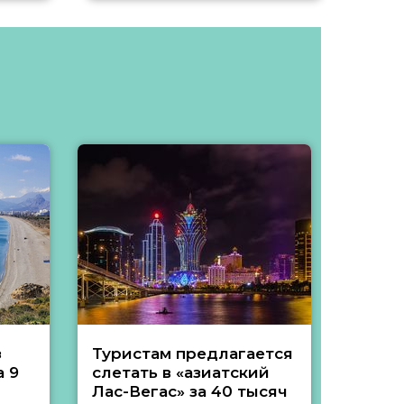
з
Туристам предлагается
Туры 
 9
слетать в «азиатский
подеш
Лас-Вегас» за 40 тысяч
тысяч