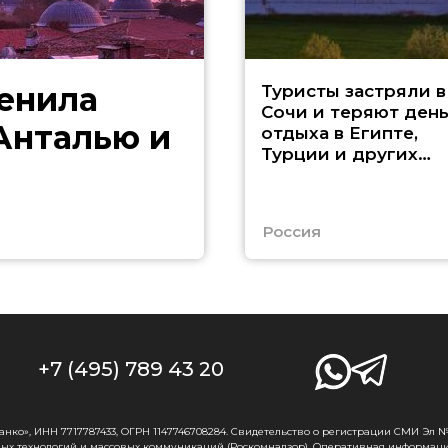
менила
Туристы застряли в
Сочи и теряют ден
 Анталью и
отдыха в Египте,
Турции и других
странах
Россия
+7 (495) 789 43 20
о», ИНН 7717787433, ОГРН 1147746708284. Свидетельство о регистрации СМИ Эл № Ф
ых технологий и массовых коммуникаций (Роскомнадзор). Оперативная информаци