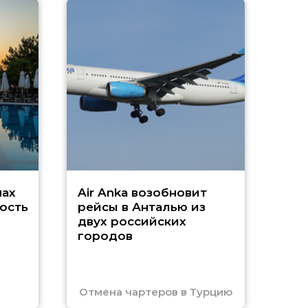
A
А
г
Чар
нах
Air Anka возобновит
ость
рейсы в Анталью из
двух российских
городов
Отмена чартеров в Турцию