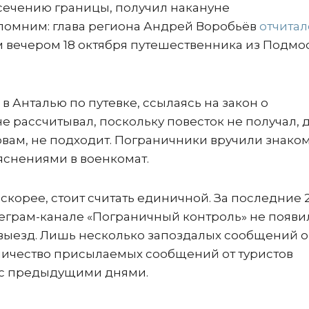
сечению границы, получил накануне
помним: глава региона Андрей Воробьёв
отчитал
м вечером 18 октября путешественника из Подмо
 в Анталью по путевке, ссылаясь на закон о
е рассчитывал, поскольку повесток не получал, д
овам, не подходит. Пограничники вручили знако
яснениями в военкомат.
корее, стоит считать единичной. За последние 
елеграм-канале «Пограничный контроль» не появи
а выезд. Лишь несколько запоздалых сообщений о
оличество присылаемых сообщений от туристов
и с предыдущими днями.