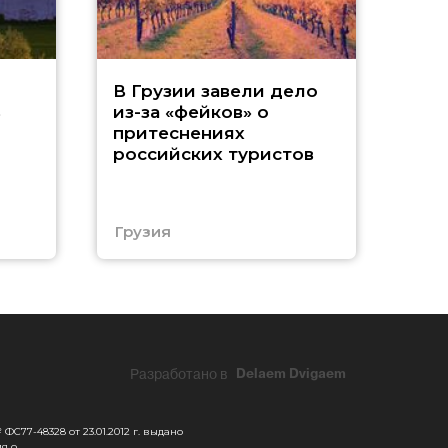
Т
В Грузии завели дело
ь
из-за «фейков» о
«
притеснениях
российских туристов
ч
Е
Грузия
Еги
Разработано в
Delaem Dvigaem
С77-48328 от 23.01.2012 г. выдано
я о