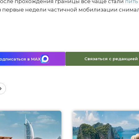
 после прохождения границы все чаще стали
пить
м в первые недели частичной мобилизации снима
Связаться с редакцией
одписаться в MAX