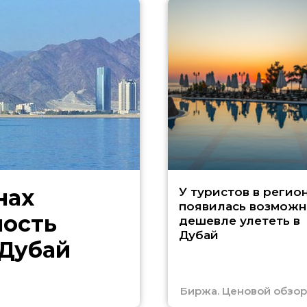
нах
У туристов в регио
появилась возможн
ность
дешевле улететь в
Дубай
 Дубай
Биржа. Ценовой обзор