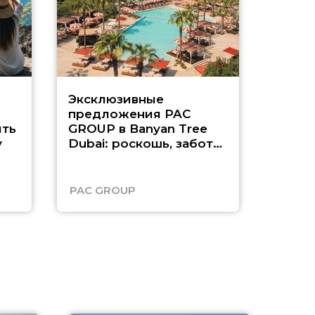
Эксклюзивные
Как п
предложения PAC
насыщ
ть
GROUP в Banyan Tree
Рас-э
у
Dubai: роскошь, забота
о детях и выгода до
45%
PAC GROUP
Русск