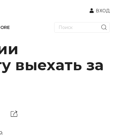
ВХОД
TORE
нии
у выехать за
й