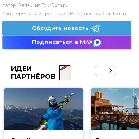
Автор:
Редакция TourDom.ru
Авиаперевозка и транспорт
,
Выездной туризм
,
Китай
Обсудить новость
Подписаться в MAX
ИДЕИ
ПАРТНЁРОВ