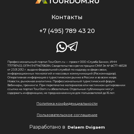
Контакты
+7 (495) 789 43 20
Профессиональный портал TourDom.ru — проект ООО «Служба Банко», ИНН
7717787433, ОГРН 1147746708284. Свидетельство о регистрации СМИ Эл № ФС77-48328
от 23.01.2012 г. выдано Федеральной службой по надзору в сфере связи,
информационных технологий и массовых коммуникаций (Роскомнадзор).
Оперативная информация о туристическом рынке в России и во всем мире.
Новости, рыночная аналитика. Профессиональный туристический форум.
Вебинары, тренинги. При перепечатке материалов или частичном цитировании
ссылка на портал TourDom.ru обязательна. Отдельные публикации могут
содержать информацию, не предназначенную для пользователей до 16 лет.
Политика конфиденциальности
Пользовательское соглашение
Разработано в
Delaem Dvigaem