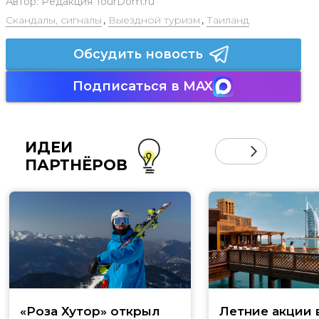
Автор:
Редакция TourDom.ru
Скандалы, сигналы
,
Выездной туризм
,
Таиланд
Обсудить новость
Подписаться в MAX
ИДЕИ
ПАРТНЁРОВ
«Роза Хутор» открыл
Летние акции 