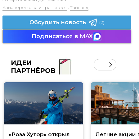
Авиаперевозка и транспорт
,
Таиланд
Обсудить новость
(2)
Подписаться в MAX
ИДЕИ
ПАРТНЁРОВ
«Роза Хутор» открыл
Летние акции 