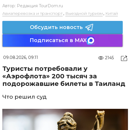
Автор:
Редакция TourDom.ru
Авиаперевозка и транспорт
,
Выездной туризм
,
Китай
Обсудить новость
Подписаться в MAX
09.08.2026, 09:11
2145
Туристы потребовали у
«Аэрофлота» 200 тысяч за
подорожавшие билеты в Таиланд
Что решил суд