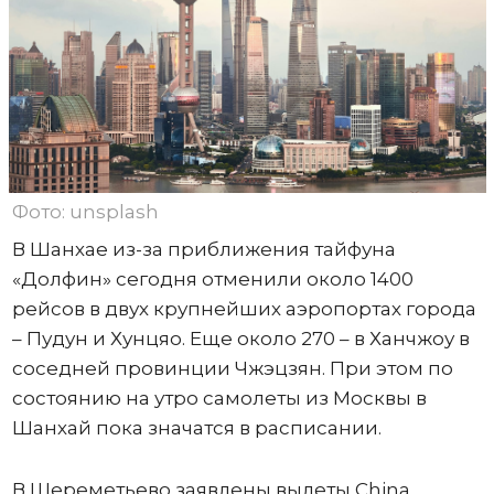
Фото: unsplash
В Шанхае из-за приближения тайфуна
«Долфин» сегодня отменили около 1400
рейсов в двух крупнейших аэропортах города
– Пудун и Хунцяо. Еще около 270 – в Ханчжоу в
соседней провинции Чжэцзян. При этом по
состоянию на утро самолеты из Москвы в
Шанхай пока значатся в расписании.
В Шереметьево заявлены вылеты China