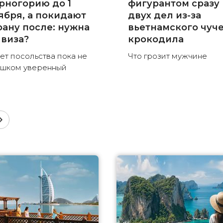
рногорию до 1
фигурантом сразу
ября, а покидают
двух дел из-за
рану после: нужна
вьетнамского чуч
 виза?
крокодила
ет посольства пока не
Что грозит мужчине
шком уверенный