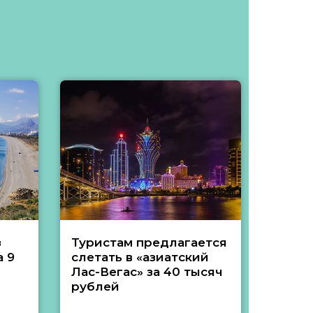
з
Туристам предлагается
Туры 
 9
слетать в «азиатский
подеш
Лас-Вегас» за 40 тысяч
тысяч
рублей