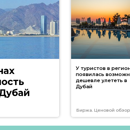
нах
У туристов в регио
появилась возможн
ность
дешевле улететь в
Дубай
 Дубай
Биржа. Ценовой обзор