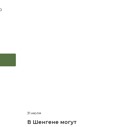
о
31 июля
В Шенгене могут