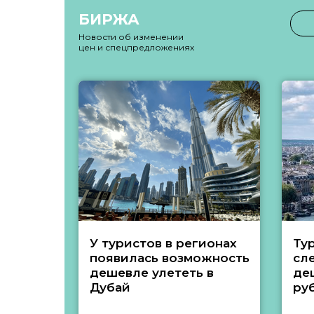
БИРЖА
Новости об изменении
цен и спецпредложениях
У туристов в регионах
Ту
появилась возможность
сл
дешевле улететь в
де
Дубай
ру