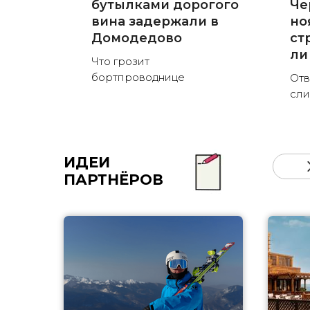
бутылками дорогого
Че
вина задержали в
но
Домодедово
ст
ли
Что грозит
бортпроводнице
Отв
сли
ИДЕИ
ПАРТНЁРОВ