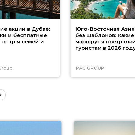
ие акции в Дубае:
Юго-Восточная Азия
ки и бесплатные
без шаблонов: какие
ты для семей и
маршруты предложи
туристам в 2026 год
Group
PAC GROUP