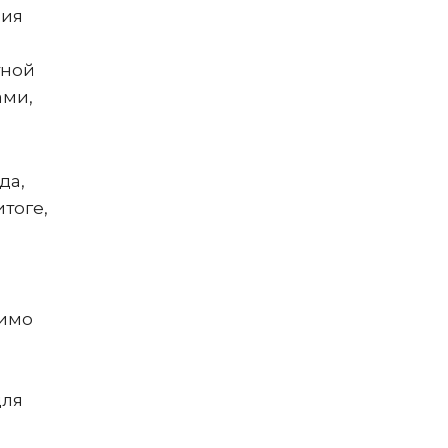
ния
тной
ами,
да,
тоге,
мимо
для