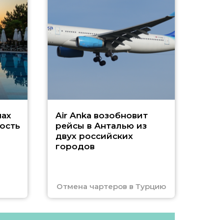
А
г
Чар
нах
Air Anka возобновит
ость
рейсы в Анталью из
двух российских
городов
Отмена чартеров в Турцию