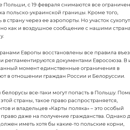
 Польши, с 19 февраля снимаются все ограниче
а польско-украинской границы. Кроме того,
в страну через ее аэропорты. Но участок сухопу
вно как и воздушное сообщение с нашими стран
у.
транами Европы восстановлены все правила въез
и регламентируются документами Евросоюза. В и
 данный момент единственные ограничения в
ют в отношении граждан России и Белоруссии.
 белорусы все-таки могут попасть в Польшу. По
этой страны, такое право распространяется,
нтов и владельцев «Карты поляка» – это особый
 право даже на получение гражданства. Однако 
олжен иметь хотя бы какие-то польские корни,