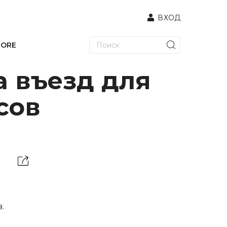
ВХОД
TORE
а въезд для
сов
.