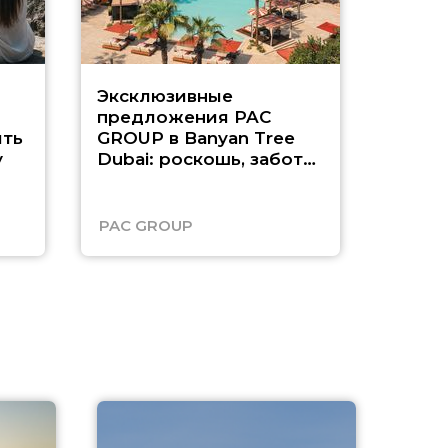
Эксклюзивные
Как п
предложения PAC
насыщ
ть
GROUP в Banyan Tree
Рас-э
у
Dubai: роскошь, забота
о детях и выгода до
45%
PAC GROUP
Русск
A