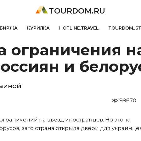
TOURDOM.RU
БИРЖА
КУРИЛКА
HOTLINE.TRAVEL
TOURDOM_S
а ограничения н
россиян и белору
раиной
99670
граничений на въезд иностранцев. Но это, к
орусов, зато страна открыла двери для украинцев