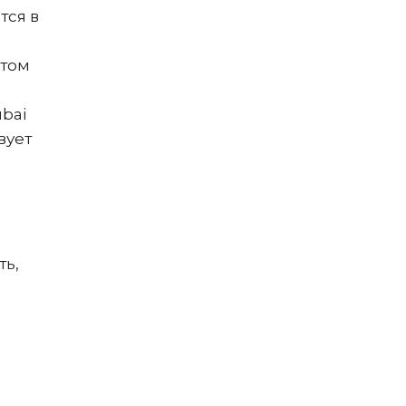
тся в
 том
ubai
вует
ть,