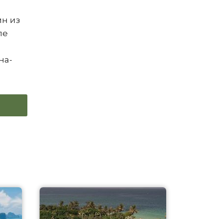
ин из
ле
на-