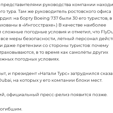
 представителями руководства компании находи
о тура. Там же руководитель ростовского офиса
ил: на борту Boeing 737 были 30 его туристов, в
ахованы в «Ингосстрахе».) В качестве наиболее
 сложные погодные условия и отметил, что FlyD
 все меры безопасности, лётный персонал дейст
и даже претензии со стороны туристов: почему
раховываются, в то время как самолёты других
ожных погодных условиях.
т, и президент «Натали Турс» затруднился сказа
ubai, на которых у его компании блоки мест.
й, официальный пресс-релиз появится позже.
погибшим.