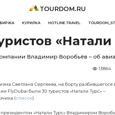
TOURDOM.RU
БИРЖА
КУРИЛКА
HOTLINE.TRAVEL
TOURDOM_S
уристов «Натали
омпании Владимир Воробьёв – об ави
13864
зма Светлана Сергеева, на борту разбившегося 
и FlyDubai были 30 туристов «Натали Турс» –
зчика (
список
).
с президентом «Натали Турс» Владимиром Вороб