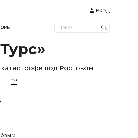
ВХОД
TORE
 Турс»
акатастрофе под Ростовом
в
ьёвым.