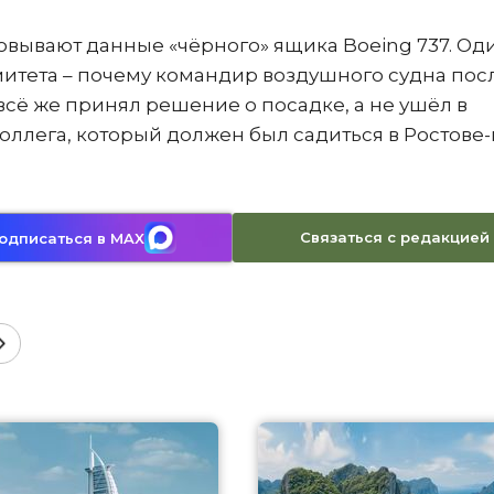
вывают данные «чёрного» ящика Boeing 737. Од
итета – почему командир воздушного судна пос
всё же принял решение о посадке, а не ушёл в
коллега, который должен был садиться в Ростове-
Связаться с редакцией
одписаться в MAX