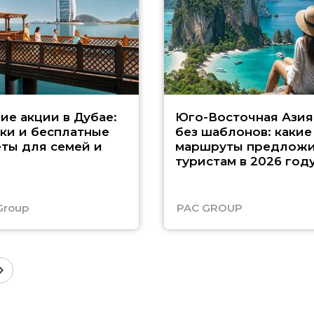
ие акции в Дубае:
Юго-Восточная Азия
ки и бесплатные
без шаблонов: какие
ты для семей и
маршруты предложи
туристам в 2026 год
Group
PAC GROUP