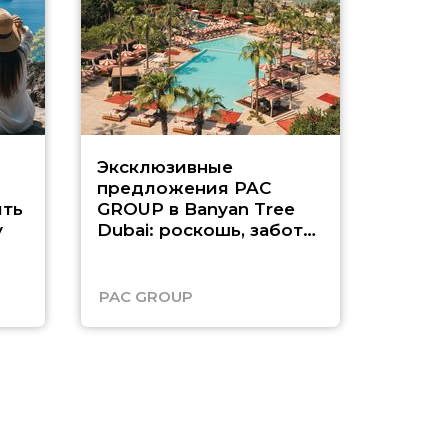
Эксклюзивные
Как п
предложения PAC
насыщ
ть
GROUP в Banyan Tree
Рас-э
у
Dubai: роскошь, забота
о детях и выгода до
45%
PAC GROUP
Русск