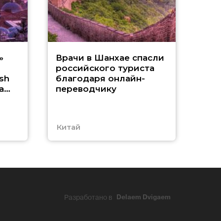
В А
»
Врачи в Шанхае спасли
российского туриста
о
sh
благодаря онлайн-
а
переводчику
Китай
Абх
Разработано в
Delaem Dvigaem