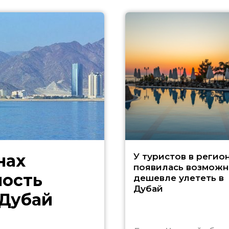
нах
У туристов в регио
появилась возможн
ность
дешевле улететь в
Дубай
 Дубай