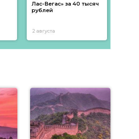
Лас-Вегас» за 40 тысяч
тысяч
рублей
2 августа
1 авгу