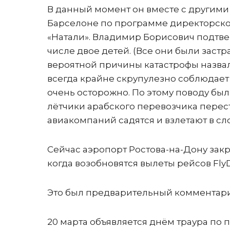
В данный момент он вместе с другими
Барселоне по программе директорског
«Натали». Владимир Борисович подтверд
числе двое детей. (Все они были застр
вероятной причины катастрофы назвал
всегда крайне скрупулезно соблюдает
очень осторожно. По этому поводу был
лётчики арабского перевозчика перест
авиакомпаний садятся и взлетают в сл
Сейчас аэропорт Ростова-на-Дону закры
когда возобновятся вылеты рейсов FlyD
Это был предварительный комментари
20 марта объявляется днём траура по 