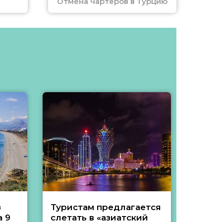
Отмена чартеров в Турцию
з
Туристам предлагается
Туры 
 9
слетать в «азиатский
подеш