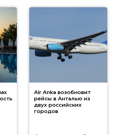
A
А
г
Чар
нах
Air Anka возобновит
ость
рейсы в Анталью из
двух российских
городов