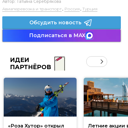
Автор:
Татьяна Серебрякова
Авиаперевозка и транспорт
,
Россия
,
Турция
Обсудить новость
Подписаться в MAX
ИДЕИ
ПАРТНЁРОВ
«Роза Хутор» открыл
Летние акции 