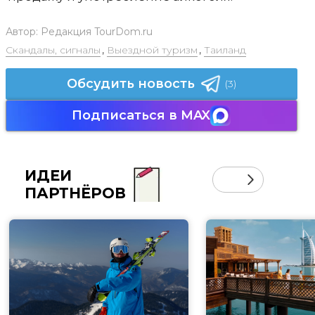
Автор:
Редакция TourDom.ru
Скандалы, сигналы
,
Выездной туризм
,
Таиланд
Обсудить новость
(3)
Подписаться в MAX
ИДЕИ
ПАРТНЁРОВ