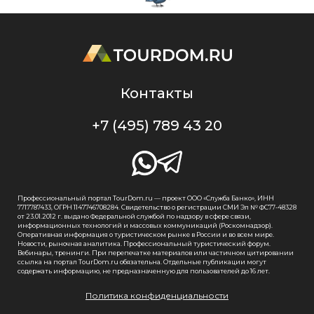
Контакты
+7 (495) 789 43 20
Профессиональный портал TourDom.ru — проект ООО «Служба Банко», ИНН
7717787433, ОГРН 1147746708284. Свидетельство о регистрации СМИ Эл № ФС77-48328
от 23.01.2012 г. выдано Федеральной службой по надзору в сфере связи,
информационных технологий и массовых коммуникаций (Роскомнадзор).
Оперативная информация о туристическом рынке в России и во всем мире.
Новости, рыночная аналитика. Профессиональный туристический форум.
Вебинары, тренинги. При перепечатке материалов или частичном цитировании
ссылка на портал TourDom.ru обязательна. Отдельные публикации могут
содержать информацию, не предназначенную для пользователей до 16 лет.
Политика конфиденциальности