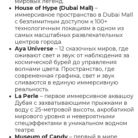
мировых легенд.
House of Hype (Dubai Mall)
–
иммерсивное пространство в Dubai Mall
с безлимитным доступом к 100+
технологичным локациям в одном из
самых масштабных развлекательных
центров города.
Aya Universe
– 12 сказочных миров, где
оживают свет и звук: от наблюдения за
космической бурей до управления
волнами цвета. Пространство, где
современная графика, свет и звук
сливаются в единую иммерсивную
реальность.
La Perle
– первое иммерсивное аквашоу
Дубая с захватывающими прыжками в
воду с 25-метровой высоты, акробатикой
мирового уровня и невероятными
спецэффектами в уникальном водном
театре.
Museum of Candy
– первый в мире