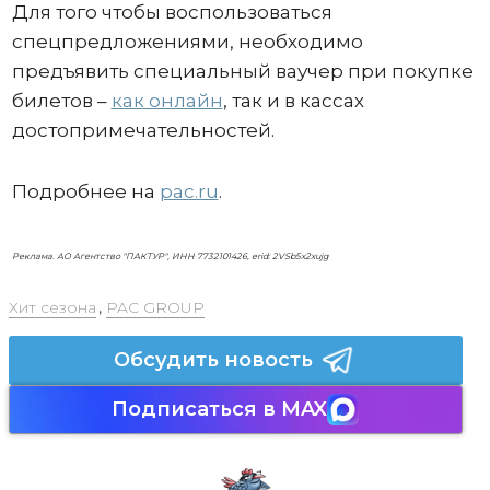
Для того чтобы воспользоваться
спецпредложениями, необходимо
предъявить специальный ваучер при покупке
билетов –
как онлайн
, так и в кассах
достопримечательностей.
Подробнее на
pac.ru
.
Реклама. АО Агентство "ПАКТУР", ИНН 7732101426, erid: 2VSb5x2xujg
Хит сезона
,
PAC GROUP
Обсудить новость
Подписаться в MAX