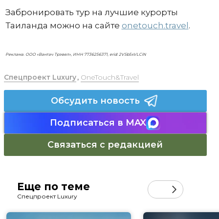
Забронировать тур на лучшие курорты
Таиланда можно на сайте
onetouch.travel
.
Реклама. ООО «Вантач Трэвел», ИНН 7736256371, erid: 2VSb5xVLCiN
Спецпроект Luxury
,
OneTouch&Travel
Обсудить новость
Подписаться в MAX
Связаться с редакцией
Еще по теме
Спецпроект Luxury