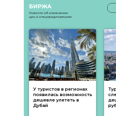
БИРЖА
Новости об изменении
цен и спецпредложениях
У туристов в регионах
Ту
появилась возможность
сл
дешевле улететь в
де
Дубай
ру