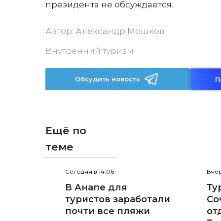
президента не обсуждается.
Автор:
Александр Мошков
Внутренний туризм
Обсудить новость
П
Ещё по
теме
Сегодня в 14:06
Вчер
В Анапе для
Ту
туристов заработали
Со
почти все пляжи
от