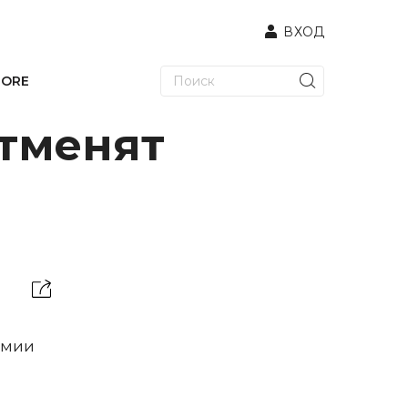
ВХОД
TORE
отменят
и
емии