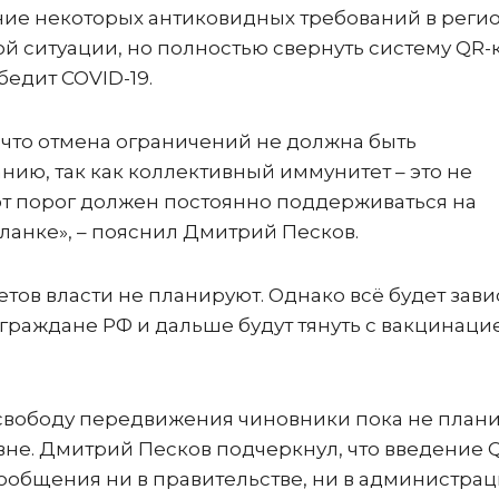
ение некоторых антиковидных требований в реги
 ситуации, но полностью свернуть систему QR-
бедит COVID-19.
 что отмена ограничений не должна быть
ию, так как коллективный иммунитет – это не
тот порог должен постоянно поддерживаться на
анке», – пояснил Дмитрий Песков.
етов власти не планируют. Однако всё будет зави
 граждане РФ и дальше будут тянуть с вакцинацие
свободу передвижения чиновники пока не плани
не. Дмитрий Песков подчеркнул, что введение 
ообщения ни в правительстве, ни в администра