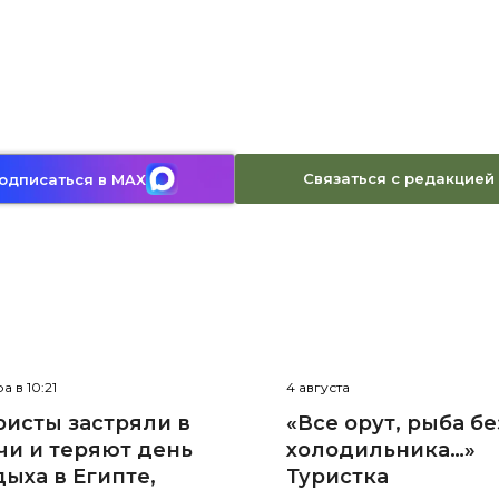
Связаться с редакцией
одписаться в MAX
а в 10:21
4 августа
ристы застряли в
«Все орут, рыба бе
чи и теряют день
холодильника…»
дыха в Египте,
Туристка