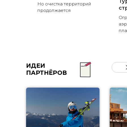
Ту
Но очистка территорий
ст
продолжается
Огр
аэр
пла
ИДЕИ
ПАРТНЁРОВ