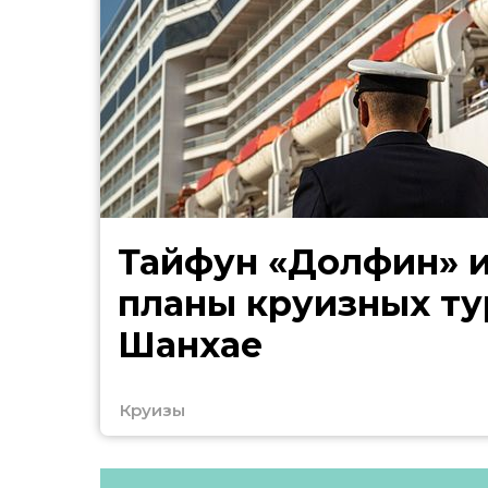
Тайфун «Долфин» 
планы круизных ту
Шанхае
Круизы