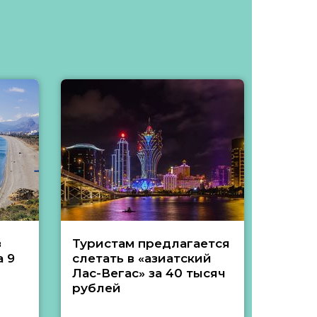
з
Туристам предлагается
Туры 
 9
слетать в «азиатский
подеш
Лас-Вегас» за 40 тысяч
тысяч
рублей