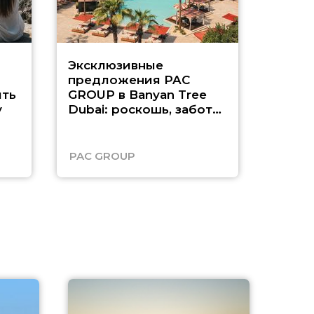
Эксклюзивные
Как п
предложения PAC
насыщ
ть
GROUP в Banyan Tree
Рас-э
у
Dubai: роскошь, забота
о детях и выгода до
45%
PAC GROUP
Русск