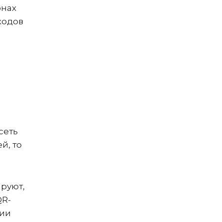
онах
кодов
сеть
й, то
руют,
QR-
ции