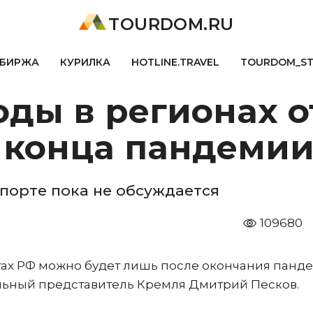
TOURDOM.RU
БИРЖА
КУРИЛКА
HOTLINE.TRAVEL
TOURDOM_S
оды в регионах 
е конца пандеми
порте пока не обсуждается
109680
ктах РФ можно будет лишь после окончания панд
ьный представитель Кремля Дмитрий Песков.