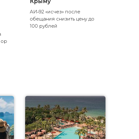
Крыму
АИ‑92 «исчез» после
обещания снизить цену до
100 рублей
в
пор