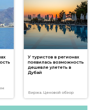
A
нах
У туристов в регионах
ость
появилась возможность
А
дешевле улететь в
Дубай
г
ем
Биржа. Ценовой обзор
Отм