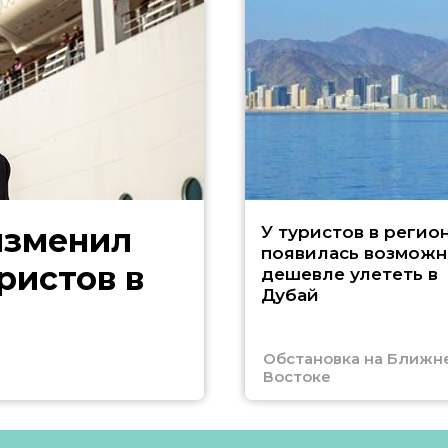
изменил
У туристов в регио
появилась возможн
ристов в
дешевле улететь в
Дубай
Обстановка на Ближн
Востоке