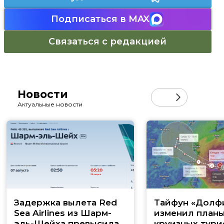
Подписаться в MAX
Связаться с редакцией
Новости
Актуальные новости
Задержка вылета Red
Тайфун «Долф
Sea Airlines из Шарм-
изменил план
эль-Шейха превысила
круизных тури