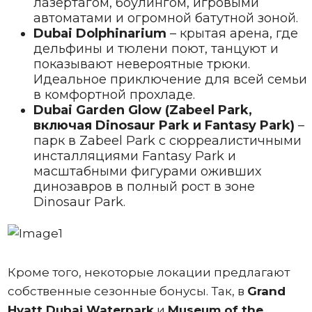
лазертагом, боулингом, игровыми
автоматами и огромной батутной зоной.
Dubai Dolphinarium
– крытая арена, где
дельфины и тюлени поют, танцуют и
показывают невероятные трюки.
Идеальное приключение для всей семьи
в комфортной прохладе.
Dubai Garden Glow (Zabeel Park,
включая Dinosaur Park и Fantasy Park)
–
парк в Zabeel Park с сюрреалистичными
инсталляциями Fantasy Park и
масштабными фигурами оживших
динозавров в полный рост в зоне
Dinosaur Park.
Кроме того, некоторые локации предлагают
собственные сезонные бонусы. Так, в
Grand
Hyatt Dubai Waterpark
и
Museum of the