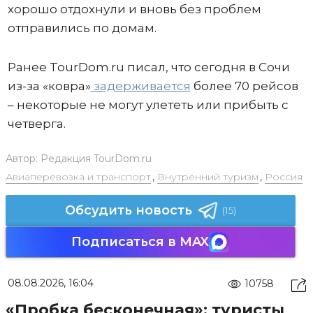
хорошо отдохнули и вновь без проблем
отправились по домам.
Ранее TourDom.ru писал, что сегодня в Сочи
из-за «ковра»
задерживается
более 70 рейсов
– некоторые не могут улететь или прибыть с
четверга.
Автор:
Редакция TourDom.ru
Авиаперевозка и транспорт
,
Внутренний туризм
,
Россия
Обсудить новость
(15)
Подписаться в MAX
08.08.2026, 16:04
10758
«Пробка бесконечная»: туристы