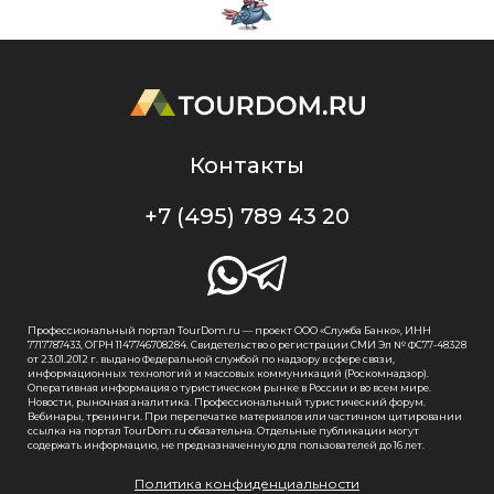
Контакты
+7 (495) 789 43 20
Профессиональный портал TourDom.ru — проект ООО «Служба Банко», ИНН
7717787433, ОГРН 1147746708284. Свидетельство о регистрации СМИ Эл № ФС77-48328
от 23.01.2012 г. выдано Федеральной службой по надзору в сфере связи,
информационных технологий и массовых коммуникаций (Роскомнадзор).
Оперативная информация о туристическом рынке в России и во всем мире.
Новости, рыночная аналитика. Профессиональный туристический форум.
Вебинары, тренинги. При перепечатке материалов или частичном цитировании
ссылка на портал TourDom.ru обязательна. Отдельные публикации могут
содержать информацию, не предназначенную для пользователей до 16 лет.
Политика конфиденциальности