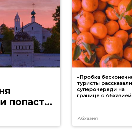
«Пробка бесконечна
туристы рассказали
ня
суперочереди на
границе с Абхазией
и попасть
Абхазия