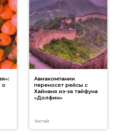
Р
я»:
Авиакомпании
 о
переносят рейсы с
м
Хайнаня из-за тайфуна
«Долфин»
и
Китай
Таи