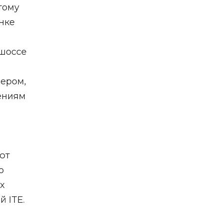
тому
нке
 шоссе
чером,
щениям
ют
о
х
й ITE.