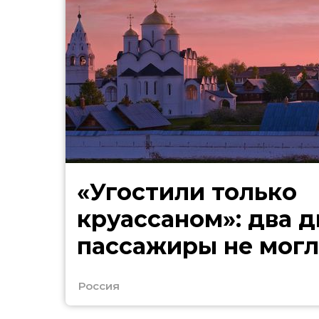
«Угостили только
круассаном»: два д
пассажиры не могл
в Сочи
Россия