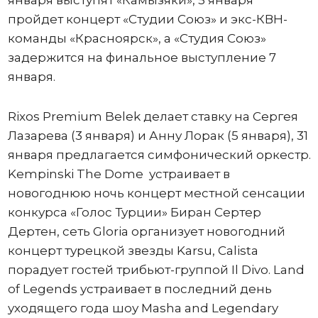
января выступят «Камызяки», 5 января
пройдет концерт «Студии Союз» и экс-КВН-
команды «Красноярск», а «Студия Союз»
задержится на финальное выступление 7
января.
Rixos Premium Belek делает ставку на Сергея
Лазарева (3 января) и Анну Лорак (5 января), 31
января предлагается симфонический оркестр.
Kempinski The Dome устраивает в
новогоднюю ночь концерт местной сенсации
конкурса «Голос Турции» Биран Сертер
Дертен, сеть Gloria организует новогодний
концерт турецкой звезды Karsu, Calista
порадует гостей трибьют-группой Il Divo. Land
of Legends устраивает в последний день
уходящего года шоу Masha and Legendary