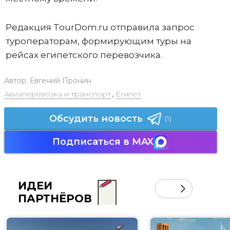
Редакция TourDom.ru отправила запрос
туроператорам, формирующим туры на
рейсах египетского перевозчика.
Автор:
Евгений Пронин
Авиаперевозка и транспорт
,
Египет
Обсудить новость
(1)
Подписаться в MAX
ИДЕИ
ПАРТНЁРОВ