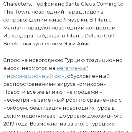
Characters, перфоманс Santa Claus Coming to
The Town, новогодний парад лодок в
сопровождении живой музыки. В Titanic
Mardan порадуют новогодним концертом
Искендера Пайдаша, в Titanic Deluxe Golf
Belek – выступлением Эзги Айче.
Спрос на новогоднюю Турцию традиционно
высок, несмотря на
негативный
информационный фон
, обусловленный
распространением вируса «омикрон».
Новости всё же влияют на продажи –
несмотря на заметный рост по сравнению с
ноябрем, реализация новогодних туров в
целом недотягивает до уровня доковидного
2019 года. Возможно, из-за этого турецкие
отели перестраховываются и не приглашают к