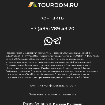
Контакты
+7 (495) 789 43 20
Профессиональный портал TourDom.ru — проект ООО «Служба Банко», ИНН
7717787433, ОГРН 1147746708284. Свидетельство о регистрации СМИ Эл № ФС77-48328
от 23.01.2012 г. выдано Федеральной службой по надзору в сфере связи,
информационных технологий и массовых коммуникаций (Роскомнадзор).
Оперативная информация о туристическом рынке в России и во всем мире.
Новости, рыночная аналитика. Профессиональный туристический форум.
Вебинары, тренинги. При перепечатке материалов или частичном цитировании
ссылка на портал TourDom.ru обязательна. Отдельные публикации могут
содержать информацию, не предназначенную для пользователей до 16 лет.
Политика конфиденциальности
Пользовательское соглашение
Разработано в
Delaem Dvigaem