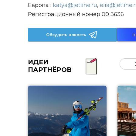
Европа :
katya@jetline.ru
,
elia@jetline.
Регистрационный номер 00 3636
Обсудить новость
П
ИДЕИ
ПАРТНЁРОВ