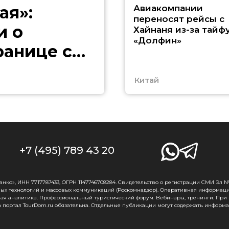
ая»:
Авиакомпании
переносят рейсы с
и о
Хайнаня из-за тайф
«Долфин»
ранице с
Китай
+7 (495) 789 43 20
о», ИНН 7717787433, ОГРН 1147746708284. Свидетельство о регистрации СМИ Эл № Ф
ых технологий и массовых коммуникаций (Роскомнадзор). Оперативная информаци
ная аналитика. Профессиональный туристический форум. Вебинары, тренинги. При
 портал TourDom.ru обязательна. Отдельные публикации могут содержать информа