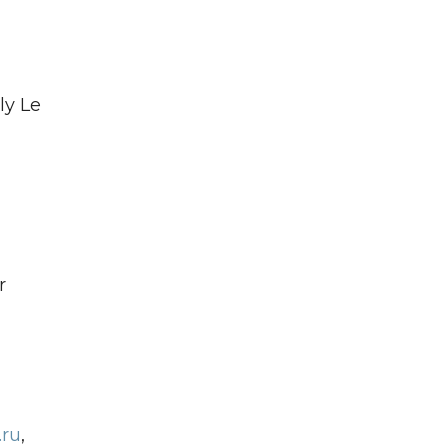
ly Le
r
.ru
,