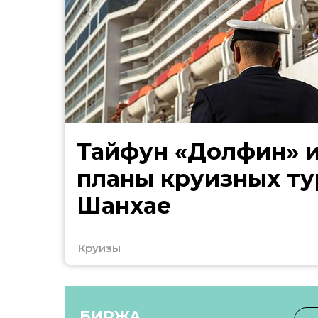
Тайфун «Долфин» 
планы круизных ту
Шанхае
Круизы
БИРЖА