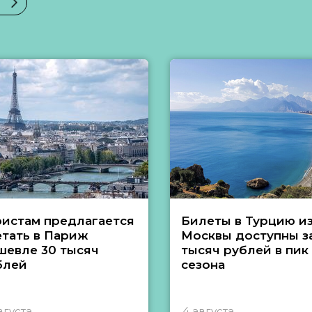
ристам предлагается
Билеты в Турцию и
етать в Париж
Москвы доступны за
шевле 30 тысяч
тысяч рублей в пик
блей
сезона
вгуста
4 августа