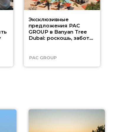
Эксклюзивные
Как п
предложения PAC
насыщ
ть
GROUP в Banyan Tree
Рас-э
у
Dubai: роскошь, забота
о детях и выгода до
45%
PAC GROUP
Русск