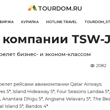
TOURDOM.RU
БИРЖА
КУРИЛКА
HOTLINE.TRAVEL
TOURDOM_S
 компании TSW-J
релет бизнес- и эконом-классом
2082
9; перелет рейсами авиакомпании Qatar Airways;
s 5*, Island Hideaway 5*, Four Seasons Landaa 5*,
, Anantara Dhigu 5*, Angsana Velavaru 5*, The Be
al Island 5*, Bandos 4*.