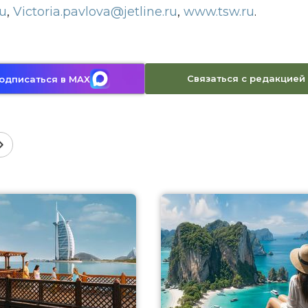
ru
,
Victoria.pavlova@jetline.ru
,
www.tsw.ru
.
Связаться с редакцией
одписаться в MAX