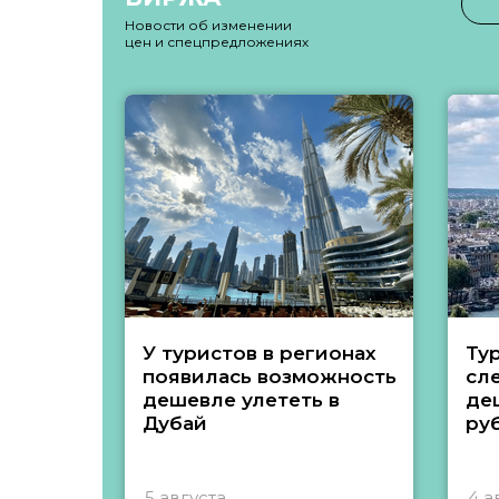
Новости об изменении
цен и спецпредложениях
У туристов в регионах
Ту
появилась возможность
сл
дешевле улететь в
де
Дубай
ру
5 августа
4 а