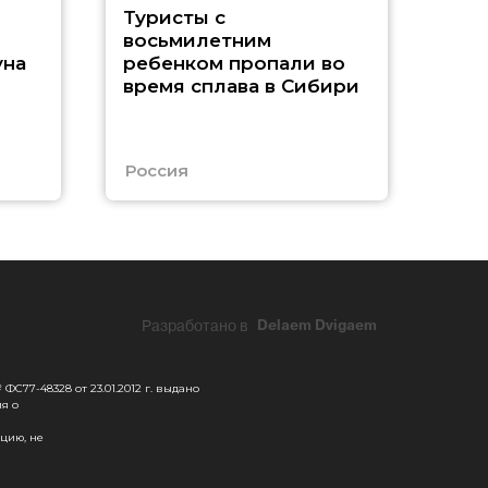
Р
Туристы с
восьмилетним
м
уна
ребенком пропали во
время сплава в Сибири
и
Россия
Таи
Разработано в
Delaem Dvigaem
С77-48328 от 23.01.2012 г. выдано
я о
цию, не