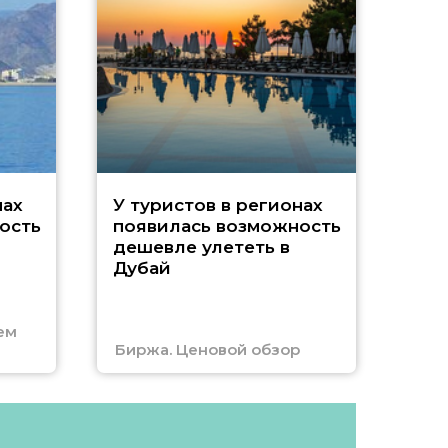
A
нах
У туристов в регионах
ость
появилась возможность
А
дешевле улететь в
Дубай
г
ем
Биржа. Ценовой обзор
Отм