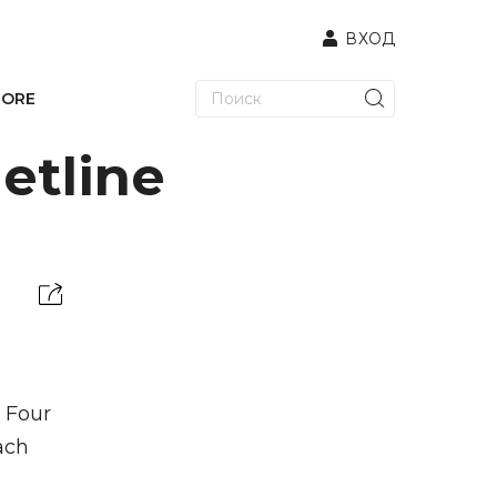
ВХОД
TORE
etline
 Four
ach