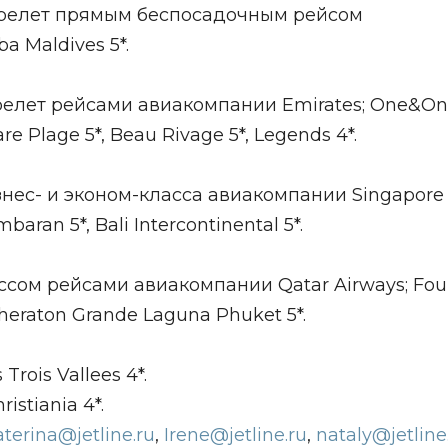
09; перелет прямым беспосадочным рейсом
 Maldives 5*.
09; перелет рейсами авиакомпании Emirates; One&On
are Plage 5*, Beau Rivage 5*, Legends 4*.
 Бизнес- и эконом-класса авиакомпании Singapore
mbaran 5*, Bali Intercontinental 5*.
классом рейсами авиакомпании Qatar Airways; Fou
Sheraton Grande Laguna Phuket 5*.
Trois Vallees 4*.
ristiania 4*.
aterina@jetline.ru
,
Irene@jetline.ru
,
nataly@jetline