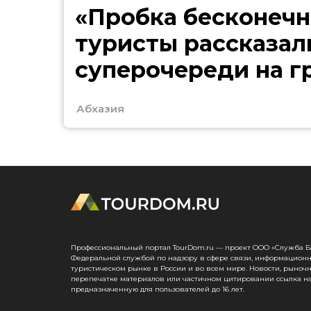
«Пробка бесконечн
туристы рассказал
суперочереди на г
Абхазией
Абхазия
Профессиональный портал TourDom.ru — проект ООО «Служба Банк
Федеральной службой по надзору в сфере связи, информационн
туристическом рынке в России и во всем мире. Новости, рыноч
перепечатке материалов или частичном цитировании ссылка на
предназначенную для пользователей до 16 лет.