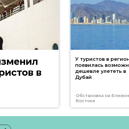
изменил
У туристов в регио
появилась возможн
ристов в
дешевле улететь в
Дубай
Обстановка на Ближн
Востоке