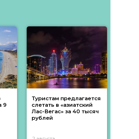
з
Туристам предлагается
Туры 
 9
слетать в «азиатский
подеш
Лас-Вегас» за 40 тысяч
тысяч
рублей
2 августа
1 авгу