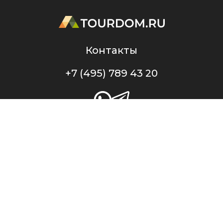
Контакты
+7 (495) 789 43 20
Профессиональный портал TourDom.ru — проект ООО «Служба Банко», ИНН
7717787433, ОГРН 1147746708284. Свидетельство о регистрации СМИ Эл № ФС77-48328
от 23.01.2012 г. выдано Федеральной службой по надзору в сфере связи,
информационных технологий и массовых коммуникаций (Роскомнадзор).
Оперативная информация о туристическом рынке в России и во всем мире.
Новости, рыночная аналитика. Профессиональный туристический форум.
Вебинары, тренинги. При перепечатке материалов или частичном цитировании
ссылка на портал TourDom.ru обязательна. Отдельные публикации могут
содержать информацию, не предназначенную для пользователей до 16 лет.
Политика конфиденциальности
Пользовательское соглашение