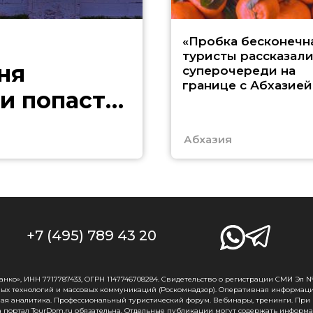
«Пробка бесконечна
туристы рассказали
ня
суперочереди на
границе с Абхазией
и попасть
Абхазия
+7 (495) 789 43 20
о», ИНН 7717787433, ОГРН 1147746708284. Свидетельство о регистрации СМИ Эл № Ф
ых технологий и массовых коммуникаций (Роскомнадзор). Оперативная информаци
ная аналитика. Профессиональный туристический форум. Вебинары, тренинги. При
 портал TourDom.ru обязательна. Отдельные публикации могут содержать информа