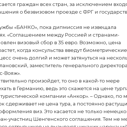
ается граждан всех стран, за исключением вход
шения о безвизовом проезде с ФРГ и государст
лужбы «БАНКО», пока дипмиссия не извещала
ях. «Соглашением между Россией и странами-
овлен визовый сбор в 35 евро. Возможно, цена
стет, когда консульства введут биометрические
есс очень долгий и может затянуться на нескол
алановский, заместитель генерального директор
с-Вояж».
твительно произойдет, то оно в какой-то мере
ать в Германию, ведь это скажется на цене турп
ь туристической компании «Анкор». – Однако, по 
к сдерживает не цена тура, а постоянно растущ
оформления виз. Это касается не только немецко
тран-участниц Шенгенского соглашения. Тем не м
 его сотрудников не вызывают никаких нареканий