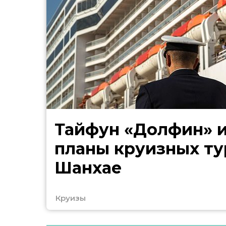
Тайфун «Долфин» 
планы круизных ту
Шанхае
Круизы