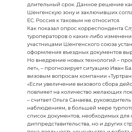
длительный срок. Данное решение кас
Шенгенскую зону и заключивших согла
ЕС. Россия к таковым не относится.
Как показал опрос корреспондента С
туроператоров о каких-либо изменени
участницами Шенгенского союза устан
оформления въездных документов выра
Но внедрение новых технологий – проц
лет», – прогнозирует ситуацию Иван Б
визовым вопросам компании «Туртран
«Если увеличение визового сбора дейс
повлияет на количество желающих поех
– считает Ольга Санаева, руководител
наблюдениям, в большей мере турпото
список документов, необходимых для 
диппредставительства, но и других с
пока лояльность консульства и работа