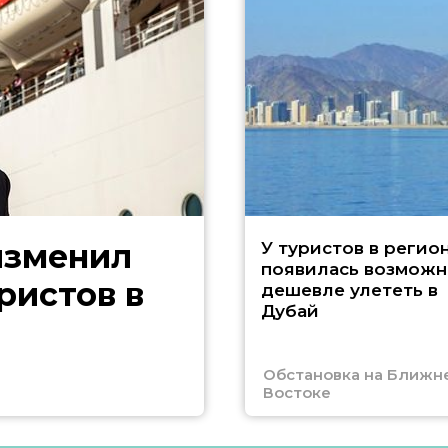
изменил
У туристов в регио
появилась возможн
ристов в
дешевле улететь в
Дубай
Обстановка на Ближн
Востоке