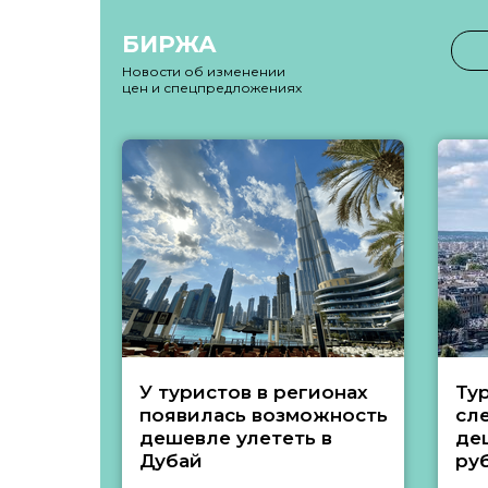
БИРЖА
Новости об изменении
цен и спецпредложениях
У туристов в регионах
Ту
появилась возможность
сл
дешевле улететь в
де
Дубай
ру