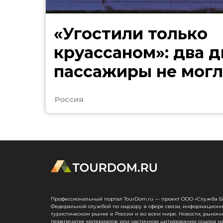
«Угостили только
круассаном»: два д
пассажиры не могл
в Сочи
Россия
Профессиональный портал TourDom.ru — проект ООО «Служба Банк
Федеральной службой по надзору в сфере связи, информационн
туристическом рынке в России и во всем мире. Новости, рыноч
перепечатке материалов или частичном цитировании ссылка на