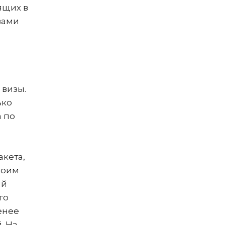
ящих в
вами
 визы.
ько
а по
акета,
моим
ий
го
енее
. На