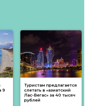
з
Туристам предлагается
Туры 
 9
слетать в «азиатский
подеш
Лас-Вегас» за 40 тысяч
тысяч
рублей