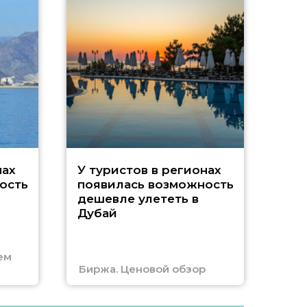
A
нах
У туристов в регионах
ость
появилась возможность
А
дешевле улететь в
Дубай
г
ем
Биржа. Ценовой обзор
Отм