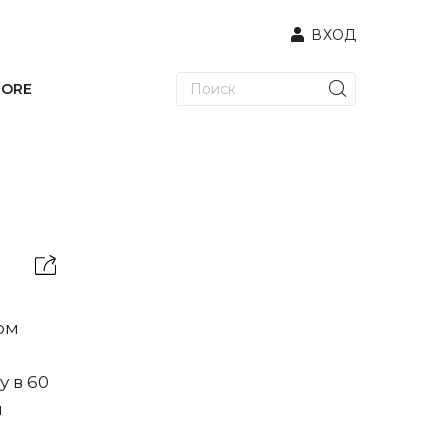
ВХОД
TORE
ом
у в 60
и