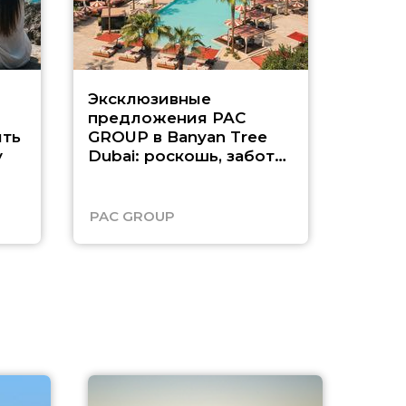
Эксклюзивные
Как п
предложения PAC
насыщ
ть
GROUP в Banyan Tree
Рас-э
у
Dubai: роскошь, забота
о детях и выгода до
45%
PAC GROUP
Русск