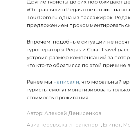
Другие туристы до сих пор ожидают де
«Отправляли в Pegas претензию на возв
TourDom.ru одна из пассажирок. Реда
предложением прокомментировать си
Впрочем, подобные ситуации не носят
туроператоры Pegas и Coral Travel рас
устроил размер компенсаций за потер
что кто-то обратился по этой причине в
Ранее мы
написали
, что моральный в
туристы смогут монетизировать тольк
стоимость проживания.
Автор:
Алексей Денисенков
Авиаперевозка и транспорт
Египет
Мо
,
,