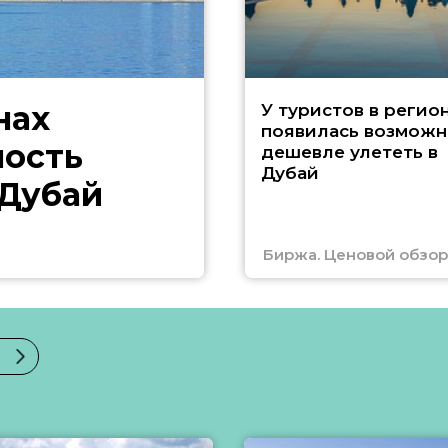
нах
У туристов в регио
появилась возможн
ность
дешевле улететь в
Дубай
 Дубай
Биржа. Ценовой обзор