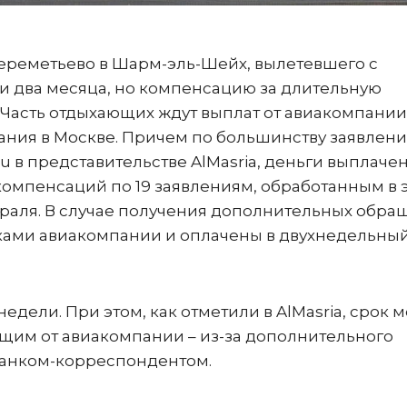
реметьево в Шарм-эль-Шейх, вылетевшего с
ти два месяца, но компенсацию за длительную
 Часть отдыхающих ждут выплат от авиакомпании
ания в Москве. Причем по большинству заявлен
u в представительстве AlMasria, деньги выплачен
компенсаций по 19 заявлениям, обработанным в 
евраля. В случае получения дополнительных обр
иками авиакомпании и оплачены в двухнедельны
.
дели. При этом, как отметили в AlMasria, срок 
ящим от авиакомпании – из-за дополнительного
банком-корреспондентом.