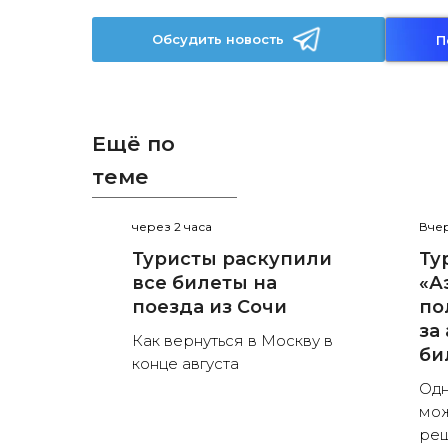
Обсудить новость
П
Ещё по
теме
через 2 часа
Вчер
Туристы раскупили
Ту
все билеты на
«А
поезда из Сочи
по
за
Как вернуться в Москву в
би
конце августа
Одн
мож
ре