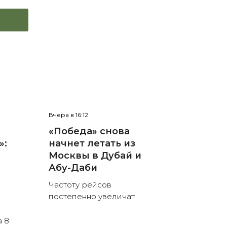
Вчера в 16:12
«Победа» снова
»:
начнет летать из
Москвы в Дубай и
Абу-Даби
Частоту рейсов
постепенно увеличат
а 8