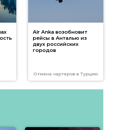
Чар
нах
Air Anka возобновит
ость
рейсы в Анталью из
двух российских
городов
Отмена чартеров в Турцию