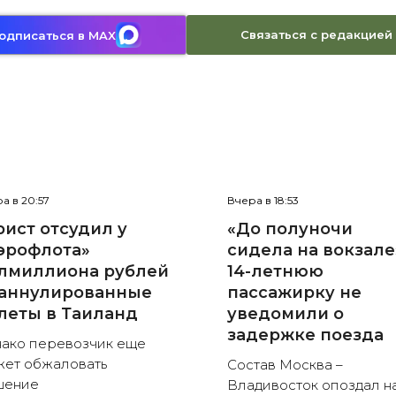
Связаться с редакцией
одписаться в MAX
а в 20:57
Вчера в 18:53
рист отсудил у
«До полуночи
эрофлота»
сидела на вокзале
лмиллиона рублей
14-летнюю
 аннулированные
пассажирку не
леты в Таиланд
уведомили о
задержке поезда
ако перевозчик еще
ет обжаловать
Состав Москва –
шение
Владивосток опоздал н