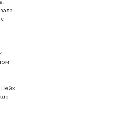
а.
азала
 с
х
том,
-Шейх
ишь