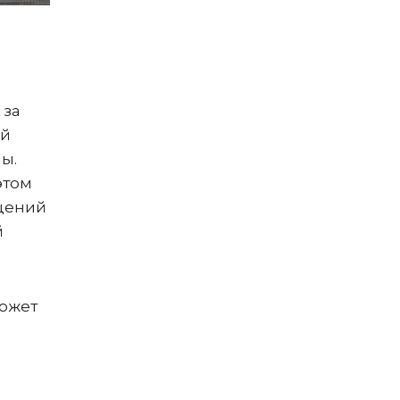
 за
ий
ы.
этом
ащений
й
может