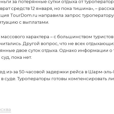
ньги за потерянные сутки отдыха от туроператор
рат средств 12 января, но пока тишина», – расск
кция TourDom.ru направила запрос туроператору
туацию с выплатами.
 массового характера – с большинством туристов
считались. Другой вопрос, что не всех отдыхающи
янные двое суток отдыха. Однако информации о 
 суд, пока нет.
ред из-за 50-часовой задержки рейса в Шарм-эль
о в суде. Туроператоры готовы компенсировать л
сква