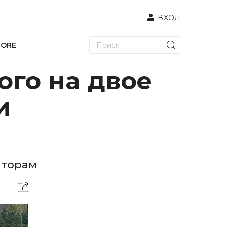
ВХОД
TORE
ого на двое
и
аторам