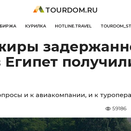
TOURDOM.RU
БИРЖА
КУРИЛКА
HOTLINE.TRAVEL
TOURDOM_S
ажиры задержанн
в Египет получил
и
опросы и к авиакомпании, и к туропер
59186