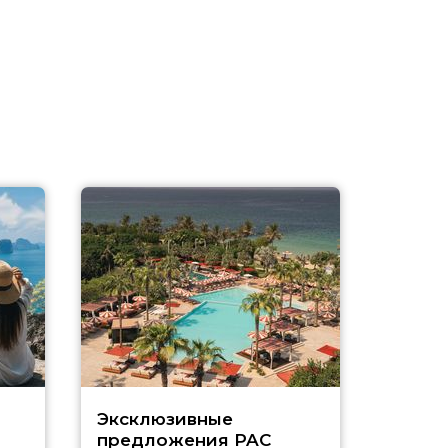
Эксклюзивные
Как п
предложения PAC
насыщ