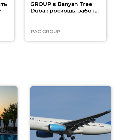
ть
GROUP в Banyan Tree
Рас-э
у
Dubai: роскошь, забота
о детях и выгода до
45%
PAC GROUP
Русск
A
А
г