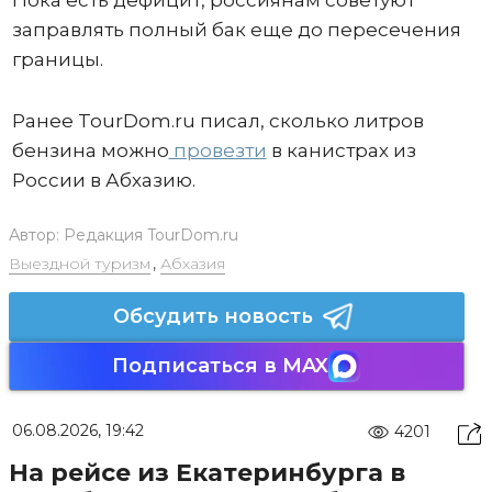
Пока есть дефицит, россиянам советуют
заправлять полный бак еще до пересечения
границы.
Ранее TourDom.ru писал, сколько литров
бензина можно
провезти
в канистрах из
России в Абхазию.
Автор:
Редакция TourDom.ru
Выездной туризм
,
Абхазия
Обсудить новость
Подписаться в MAX
06.08.2026, 19:42
4201
На рейсе из Екатеринбурга в