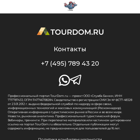
Контакты
+7 (495) 789 43 20
Профессиональный портал TourDom.ru — проект ООО «Служба Банко», ИНН
7717787433, ОГРН 1147746708284. Свидетельство о регистрации СМИ Эл № ФС77-48328
от 23.01.2012 г. выдано Федеральной службой по надзору в сфере связи,
информационных технологий и массовых коммуникаций (Роскомнадзор).
Оперативная информация о туристическом рынке в России и во всем мире.
Новости, рыночная аналитика. Профессиональный туристический форум.
Вебинары, тренинги. При перепечатке материалов или частичном цитировании
ссылка на портал TourDom.ru обязательна. Отдельные публикации могут
содержать информацию, не предназначенную для пользователей до 16 лет.
Политика конфиденциальности