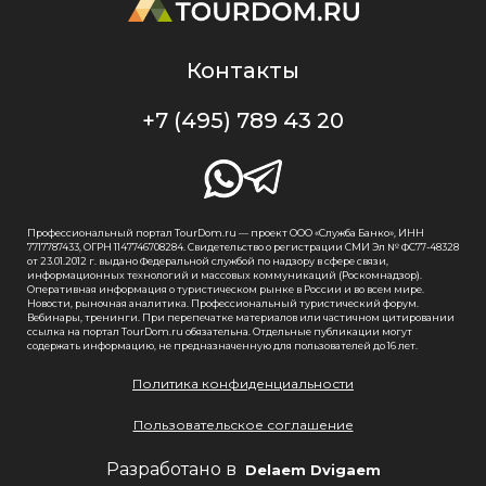
Контакты
+7 (495) 789 43 20
Профессиональный портал TourDom.ru — проект ООО «Служба Банко», ИНН
7717787433, ОГРН 1147746708284. Свидетельство о регистрации СМИ Эл № ФС77-48328
от 23.01.2012 г. выдано Федеральной службой по надзору в сфере связи,
информационных технологий и массовых коммуникаций (Роскомнадзор).
Оперативная информация о туристическом рынке в России и во всем мире.
Новости, рыночная аналитика. Профессиональный туристический форум.
Вебинары, тренинги. При перепечатке материалов или частичном цитировании
ссылка на портал TourDom.ru обязательна. Отдельные публикации могут
содержать информацию, не предназначенную для пользователей до 16 лет.
Политика конфиденциальности
Пользовательское соглашение
Разработано в
Delaem Dvigaem