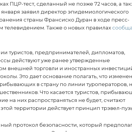
уках ПЦР-тест, сделанный не позже 72 часов, а та
30 января заявил директор эпидемиологического
ранения страны Франсиско Дуран в ходе пресс-
 телевидением. Также о новых правилах
сообща
нии туристов, предпринимателей, дипломатов,
ссы действуют уже ранее утвержденные
ом внешней торговли и иностранных инвестици
колы. Это дает основание полагать, что измене
 прибывающих в страну по линии туроператоров, 
шественников. Что касается туристов, прибываю
ние на них распространяться не будет, считают
и этой территории действует принцип трэвел-пуз
нный протокол безопасности, который предпола