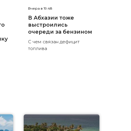
Вчера в 19:48
В Абхазии тоже
го
выстроились
я
очереди за бензином
ику
С чем связан дефицит
топлива
а