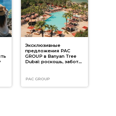
Эксклюзивные
Как п
предложения PAC
насыщ
ть
GROUP в Banyan Tree
Рас-э
у
Dubai: роскошь, забота
о детях и выгода до
45%
PAC GROUP
Русск