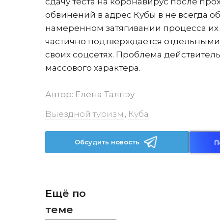
сдачу теста на коронавирус после про
обвинений в адрес Кубы в не всегда 
намеренном затягивании процесса их 
частично подтверждается отдельными
своих соцсетях. Проблема действитель
массового характера.
Автор:
Елена Талпэу
Выездной туризм
Куба
,
Обсудить новость
П
Ещё по
теме