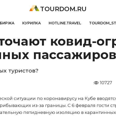
TOURDOM.RU
БИРЖА
КУРИЛКА
HOTLINE.TRAVEL
TOURDOM_S
сточают ковид-о
нных пассажиро
ых туристов?
10727
ской ситуации по коронавирусу на Кубе вводятс
рибывающих из-за границы. С 6 февраля гости с
язательную пятидневную изоляцию в карантинных