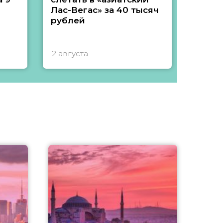
Лас-Вегас» за 40 тысяч
тысяч
рублей
2 августа
1 авгу