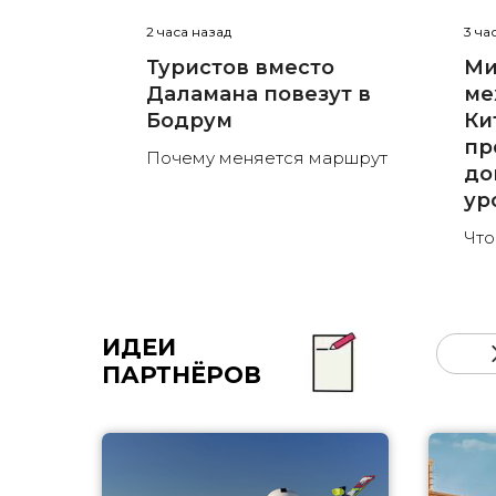
2 часа назад
3 ча
Туристов вместо
Ми
Даламана повезут в
ме
Бодрум
Ки
пр
Почему меняется маршрут
до
ур
Что
ИДЕИ
ПАРТНЁРОВ