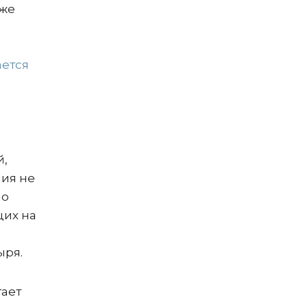
кже
ется
й,
ния не
но
щих на
ыря.
гает