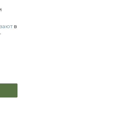
и
о
вают
в
т