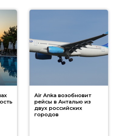
A
А
г
Чар
нах
Air Anka возобновит
ость
рейсы в Анталью из
двух российских
городов