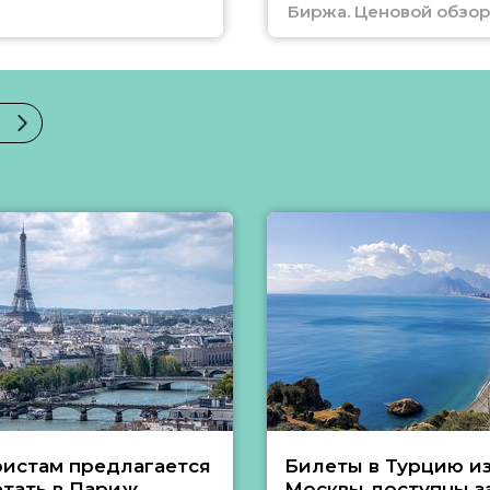
Биржа. Ценовой обзор
ристам предлагается
Билеты в Турцию и
етать в Париж
Москвы доступны за