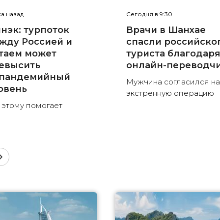
са назад
Сегодня в 9:30
нэк: турпоток
Врачи в Шанхае
жду Россией и
спасли российско
таем может
туриста благодар
евысить
онлайн-переводч
пандемийный
Мужчина согласился н
овень
экстренную операцию
 этому помогает