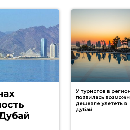
нах
У туристов в регио
появилась возможн
ность
дешевле улететь в
Дубай
 Дубай