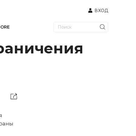
ВХОД
TORE
граничения
в
я
траны