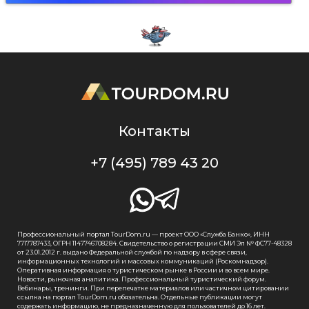
Контакты
+7 (495) 789 43 20
Профессиональный портал TourDom.ru — проект ООО «Служба Банко», ИНН
7717787433, ОГРН 1147746708284. Свидетельство о регистрации СМИ Эл № ФС77-48328
от 23.01.2012 г. выдано Федеральной службой по надзору в сфере связи,
информационных технологий и массовых коммуникаций (Роскомнадзор).
Оперативная информация о туристическом рынке в России и во всем мире.
Новости, рыночная аналитика. Профессиональный туристический форум.
Вебинары, тренинги. При перепечатке материалов или частичном цитировании
ссылка на портал TourDom.ru обязательна. Отдельные публикации могут
содержать информацию, не предназначенную для пользователей до 16 лет.