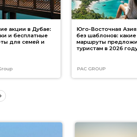
ие акции в Дубае:
Юго-Восточная Азия
ки и бесплатные
без шаблонов: какие
ты для семей и
маршруты предложи
туристам в 2026 год
Group
PAC GROUP