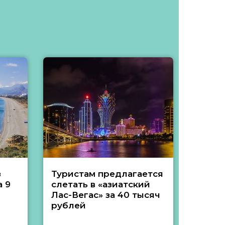
з
Туристам предлагается
Туры 
 9
слетать в «азиатский
подеш
Лас-Вегас» за 40 тысяч
тысяч
рублей