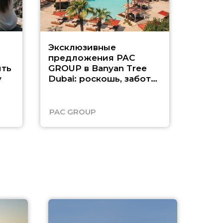
Эксклюзивные
Как п
предложения PAC
насыщ
ть
GROUP в Banyan Tree
Рас-э
у
Dubai: роскошь, забота
о детях и выгода до
45%
PAC GROUP
Русск
A