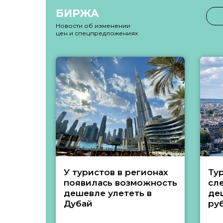
БИРЖА
Новости об изменении
цен и спецпредложениях
У туристов в регионах
Ту
появилась возможность
сл
дешевле улететь в
де
Дубай
ру