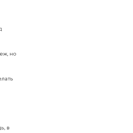
д
еж, но
елать
ь, в