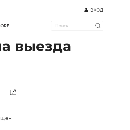
ВХОД
TORE
а выезда
ещен