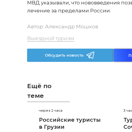
МВД указывали, что нововведения позв
лечение за пределами России.
Автор:
Александр Мошков
Выездной туризм
Обсудить новость
П
Ещё по
теме
через 2 часа
3 ча
Российские туристы
Ту
в Грузии
Со