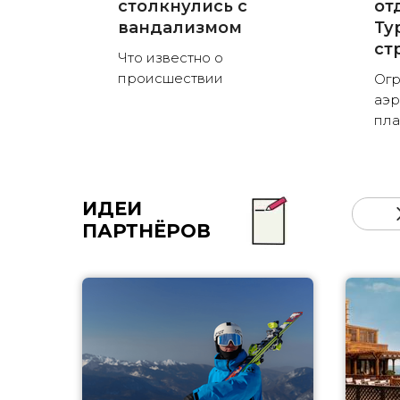
столкнулись с
от
вандализмом
Ту
ст
Что известно о
происшествии
Огр
аэр
пла
ИДЕИ
ПАРТНЁРОВ