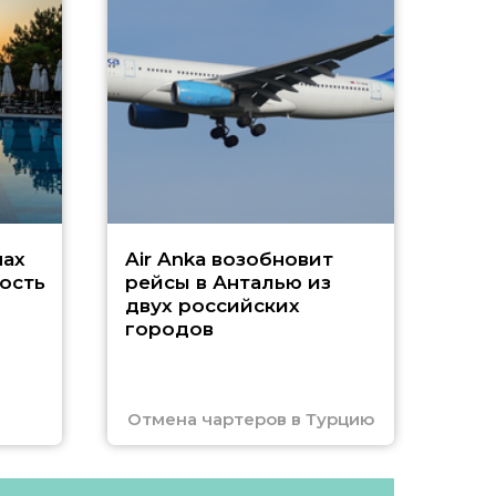
А
г
Чар
нах
Air Anka возобновит
ость
рейсы в Анталью из
двух российских
городов
Отмена чартеров в Турцию