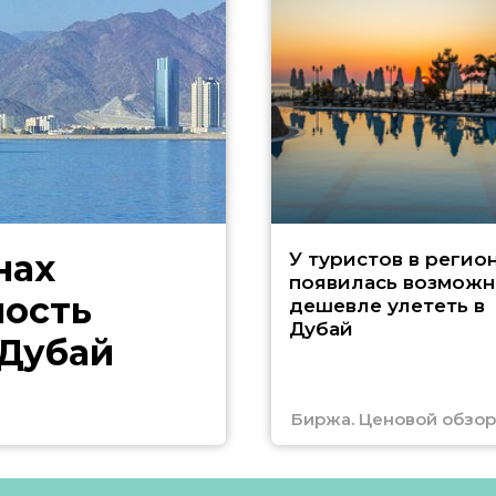
нах
У туристов в регио
появилась возможн
ность
дешевле улететь в
Дубай
 Дубай
Биржа. Ценовой обзор