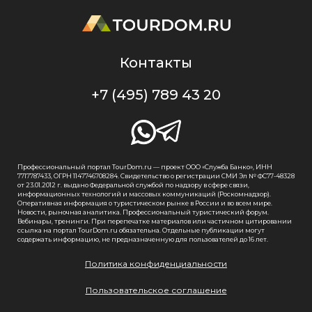
Контакты
+7 (495) 789 43 20
Профессиональный портал TourDom.ru — проект ООО «Служба Банко», ИНН
7717787433, ОГРН 1147746708284. Свидетельство о регистрации СМИ Эл № ФС77-48328
от 23.01.2012 г. выдано Федеральной службой по надзору в сфере связи,
информационных технологий и массовых коммуникаций (Роскомнадзор).
Оперативная информация о туристическом рынке в России и во всем мире.
Новости, рыночная аналитика. Профессиональный туристический форум.
Вебинары, тренинги. При перепечатке материалов или частичном цитировании
ссылка на портал TourDom.ru обязательна. Отдельные публикации могут
содержать информацию, не предназначенную для пользователей до 16 лет.
Политика конфиденциальности
Пользовательское соглашение