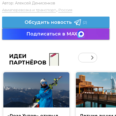
Автор:
Алексей Денисенков
Авиаперевозка и транспорт
,
Россия
Обсудить новость
(2)
Подписаться в MAX
ИДЕИ
ПАРТНЁРОВ
«Роза Хутор» открыл
Летние акции 