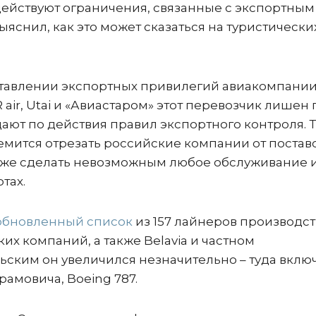
ействуют ограничения, связанные с экспортным
яснил, как это может сказаться на туристически
оставлении экспортных привилегий авиакомпани
 air, Utai и «Авиастаром» этот перевозчик лишен
дают по действия правил экспортного контроля. 
емится отрезать российские компании от постав
также сделать невозможным любое обслуживание 
ртах.
обновленный список
из 157 лайнеров производст
ких компаний, а также Belavia и частном
ьским он увеличился незначительно – туда вклю
рамовича, Boeing 787.