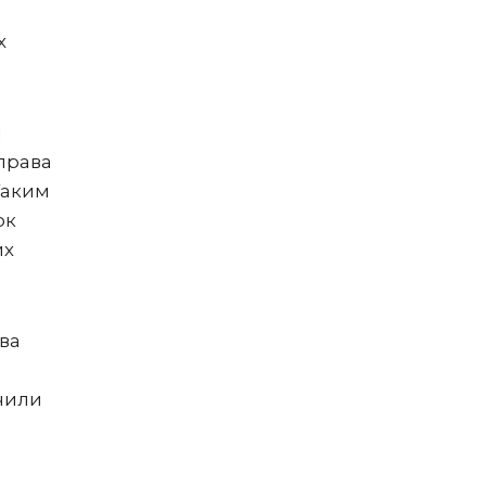
х
и
 права
Таким
ок
их
ва
чили