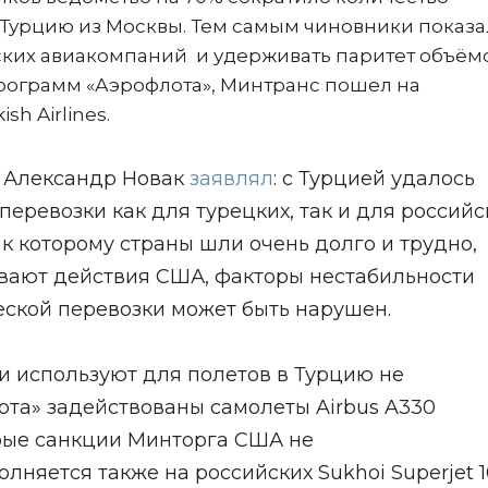
в Турцию из Москвы. Тем самым чиновники показа
йских авиакомпаний и удерживать паритет объём
программ «Аэрофлота», Минтранс пошел на
ish Airlines.
р Александр Новак
заявлял
: с Турцией удалось
еревозки как для турецких, так и для российс
 к которому страны шли очень долго и трудно,
ывают действия США, факторы нестабильности
еской перевозки может быть нарушен.
и используют для полетов в Турцию не
ота» задействованы самолеты Airbus A330
орые санкции Минторга США не
лняется также на российских Sukhoi Superjet 1