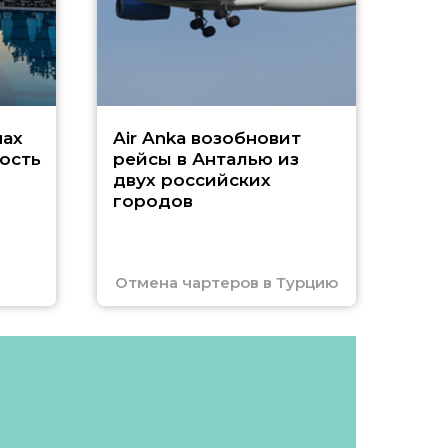
Чар
нах
Air Anka возобновит
ость
рейсы в Анталью из
двух российских
городов
Отмена чартеров в Турцию