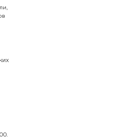
ли,
ов
ких
00.