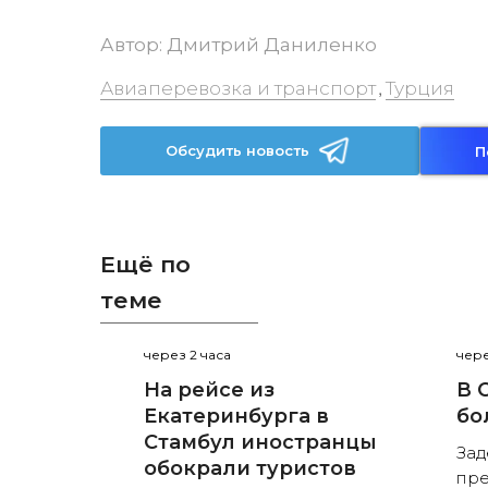
Автор:
Дмитрий Даниленко
Авиаперевозка и транспорт
Турция
,
Обсудить новость
П
Ещё по
теме
через 2 часа
чере
На рейсе из
В 
Екатеринбурга в
бо
Стамбул иностранцы
Зад
обокрали туристов
пре