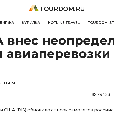
TOURDOM.RU
БИРЖА
КУРИЛКА
HOTLINE.TRAVEL
TOURDOM_S
 внес неопредел
н авиаперевозки 
аться
79423
 США (BIS) обновило список самолетов российс