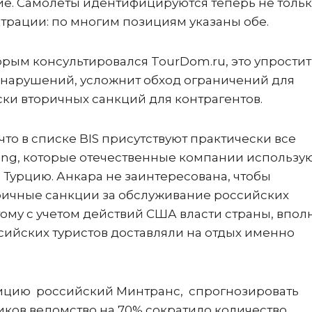
е. Самолеты идентифицируются теперь не тольк
страции: по многим позициям указаны обе.
орым консультировался TourDom.ru, это упростит
 нарушений, усложнит обход ограничений для
ски вторичных санкций для контрагентов.
о в списке BIS присутствуют практически все
ing, которые отечественные компании использу
 Турцию. Анкара не заинтересована, чтобы
ичные санкции за обслуживание российских
ому с учетом действий США власти страны, впол
ссийских туристов доставляли на отдых именно
озицию российский Минтранс, спрогнозировать
ков ведомство на 70% сократило количество