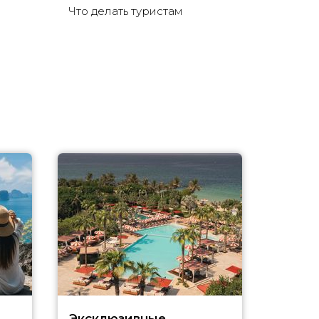
Что делать туристам
Эксклюзивные
Как п