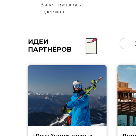
Вылет пришлось
задержать
ИДЕИ
ПАРТНЁРОВ
«Роза Хутор» открыл
Летн