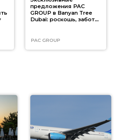
предложения PAC
насыщ
ть
GROUP в Banyan Tree
Рас-э
у
Dubai: роскошь, забота
о детях и выгода до
45%
PAC GROUP
Русск
A
А
г