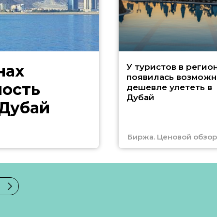
нах
У туристов в регио
появилась возможн
ность
дешевле улететь в
Дубай
 Дубай
Биржа. Ценовой обзор