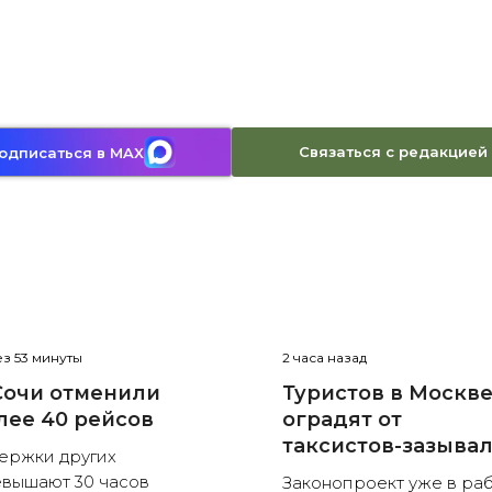
Связаться с редакцией
одписаться в MAX
з 53 минуты
2 часа назад
Сочи отменили
Туристов в Москв
лее 40 рейсов
оградят от
таксистов-зазыва
ержки других
вышают 30 часов
Законопроект уже в ра