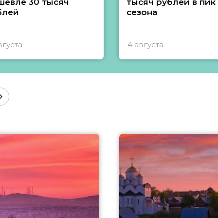
шевле 30 тысяч
тысяч рублей в пик
блей
сезона
вгуста
4 августа