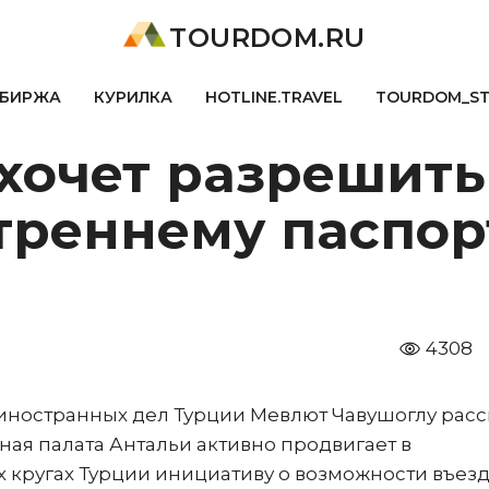
TOURDOM.RU
БИРЖА
КУРИЛКА
HOTLINE.TRAVEL
TOURDOM_S
хочет разрешить
треннему паспор
4308
а иностранных дел Турции Мевлют Чавушоглу расс
ая палата Антальи активно продвигает в
 кругах Турции инициативу о возможности въезд