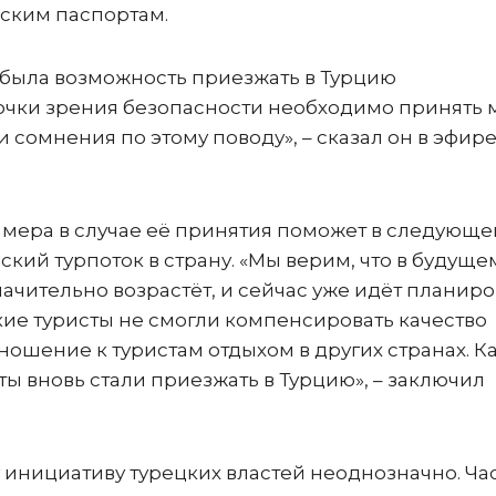
ским паспортам.
и была возможность приезжать в Турцию
 точки зрения безопасности необходимо принять
и сомнения по этому поводу», – сказал он в эфир
 мера в случае её принятия поможет в следующ
кий турпоток в страну. «Мы верим, что в будуще
начительно возрастёт, и сейчас уже идёт планир
кие туристы не смогли компенсировать качество
ношение к туристам отдыхом в других странах. К
ты вновь стали приезжать в Турцию», – заключил
 инициативу турецких властей неоднозначно. Ча