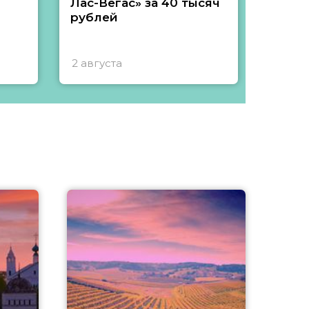
Лас-Вегас» за 40 тысяч
тысяч
рублей
2 августа
1 авгу