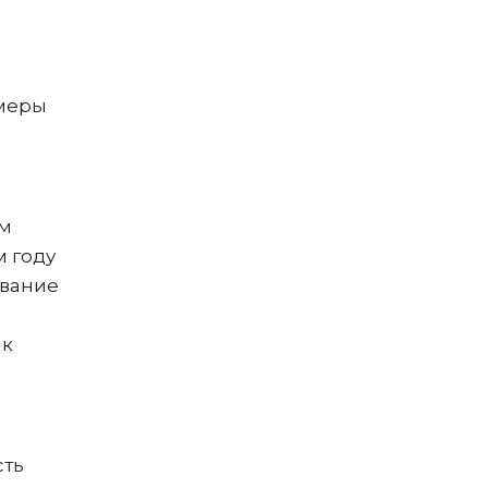
 меры
е
ем
м году
ование
ак
сть