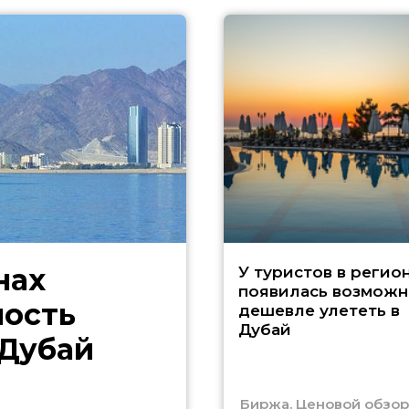
нах
У туристов в регио
появилась возможн
ность
дешевле улететь в
Дубай
 Дубай
Биржа. Ценовой обзор