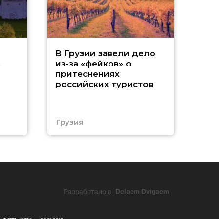
Т
В Грузии завели дело
ь
из-за «фейков» о
«
притеснениях
российских туристов
ч
Е
Грузия
Еги
Разработано в
Delaem Dvigaem