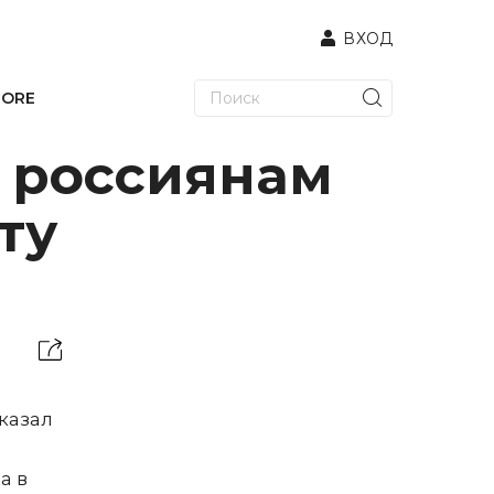
ВХОД
TORE
 россиянам
ту
казал
а в