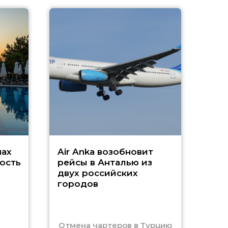
A
А
г
Чар
нах
Air Anka возобновит
ость
рейсы в Анталью из
двух российских
городов
Отмена чартеров в Турцию