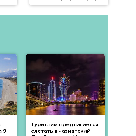
з
Туристам предлагается
Туры 
 9
слетать в «азиатский
подеш