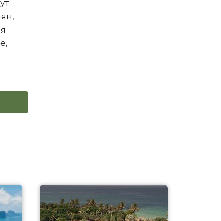
ут
иян,
ая
е,