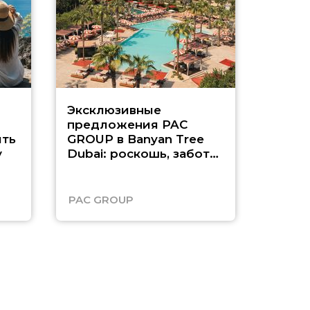
Эксклюзивные
Как п
предложения PAC
насыщ
ть
GROUP в Banyan Tree
Рас-э
у
Dubai: роскошь, забота
о детях и выгода до
45%
PAC GROUP
Русск