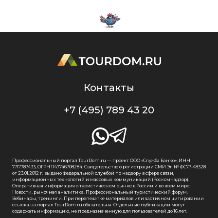
Контакты
+7 (495) 789 43 20
Профессиональный портал TourDom.ru — проект ООО «Служба Банко», ИНН
7717787433, ОГРН 1147746708284. Свидетельство о регистрации СМИ Эл № ФС77-48328
от 23.01.2012 г. выдано Федеральной службой по надзору в сфере связи,
информационных технологий и массовых коммуникаций (Роскомнадзор).
Оперативная информация о туристическом рынке в России и во всем мире.
Новости, рыночная аналитика. Профессиональный туристический форум.
Вебинары, тренинги. При перепечатке материалов или частичном цитировании
ссылка на портал TourDom.ru обязательна. Отдельные публикации могут
содержать информацию, не предназначенную для пользователей до 16 лет.