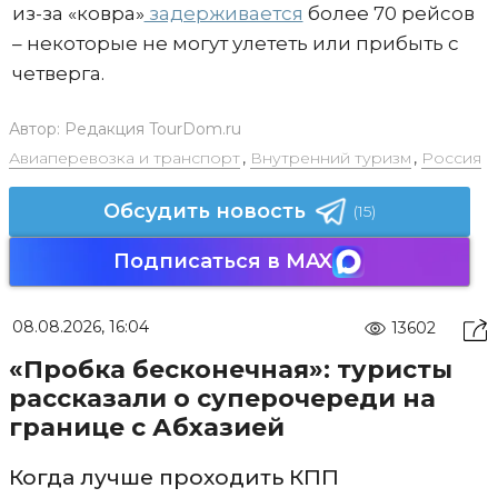
из-за «ковра»
задерживается
более 70 рейсов
– некоторые не могут улететь или прибыть с
четверга.
Автор:
Редакция TourDom.ru
Авиаперевозка и транспорт
,
Внутренний туризм
,
Россия
Обсудить новость
(15)
Подписаться в MAX
08.08.2026, 16:04
13602
«Пробка бесконечная»: туристы
рассказали о суперочереди на
границе с Абхазией
Когда лучше проходить КПП