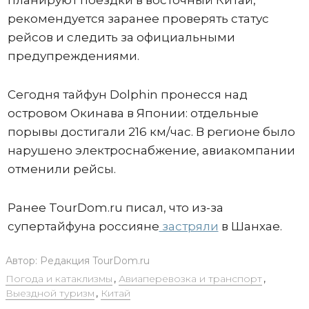
планируют поездки в восточный Китай,
рекомендуется заранее проверять статус
рейсов и следить за официальными
предупреждениями.
Сегодня тайфун Dolphin пронесся над
островом Окинава в Японии: отдельные
порывы достигали 216 км/час. В регионе было
нарушено электроснабжение, авиакомпании
отменили рейсы.
Ранее TourDom.ru писал, что из-за
супертайфуна россияне
застряли
в Шанхае.
Автор:
Редакция TourDom.ru
Погода и катаклизмы
,
Авиаперевозка и транспорт
,
Выездной туризм
,
Китай