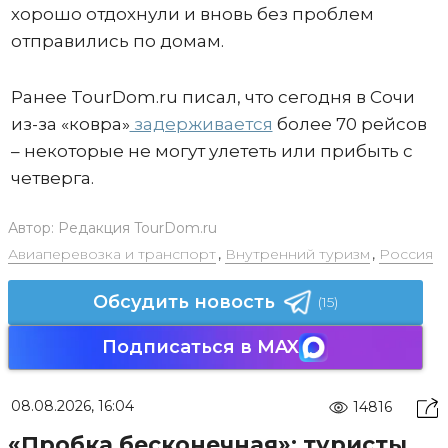
хорошо отдохнули и вновь без проблем
отправились по домам.
Ранее TourDom.ru писал, что сегодня в Сочи
из-за «ковра»
задерживается
более 70 рейсов
– некоторые не могут улететь или прибыть с
четверга.
Автор:
Редакция TourDom.ru
Авиаперевозка и транспорт
,
Внутренний туризм
,
Россия
Обсудить новость
(15)
Подписаться в MAX
08.08.2026, 16:04
14816
«Пробка бесконечная»: туристы