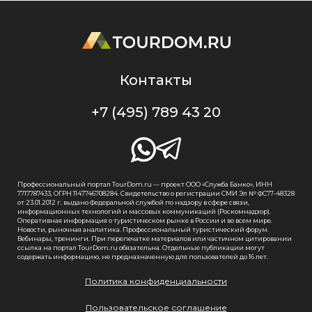
Контакты
+7 (495) 789 43 20
Профессиональный портал TourDom.ru — проект ООО «Служба Банко», ИНН
7717787433, ОГРН 1147746708284. Свидетельство о регистрации СМИ Эл № ФС77-48328
от 23.01.2012 г. выдано Федеральной службой по надзору в сфере связи,
информационных технологий и массовых коммуникаций (Роскомнадзор).
Оперативная информация о туристическом рынке в России и во всем мире.
Новости, рыночная аналитика. Профессиональный туристический форум.
Вебинары, тренинги. При перепечатке материалов или частичном цитировании
ссылка на портал TourDom.ru обязательна. Отдельные публикации могут
содержать информацию, не предназначенную для пользователей до 16 лет.
Политика конфиденциальности
Пользовательское соглашение