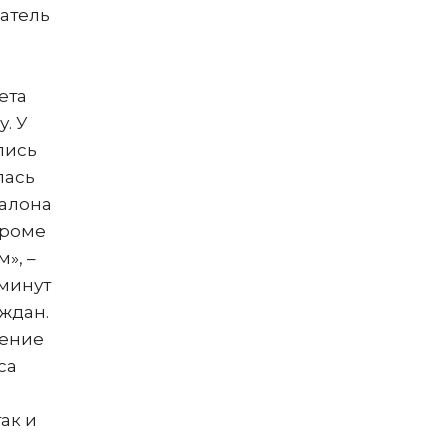
атель
ета
. У
лись
лась
салона
Кроме
», –
 минут
аждан.
шение
са
ак и