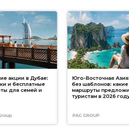
ие акции в Дубае:
Юго-Восточная Азия
ки и бесплатные
без шаблонов: какие
ты для семей и
маршруты предложи
туристам в 2026 год
Group
PAC GROUP