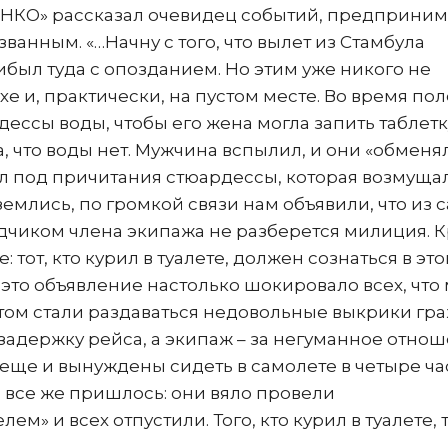
АНКО» рассказал очевидец событий, предприним
ванным. «…Начну с того, что вылет из Стамбула
рибыл туда с опозданием. Но этим уже никого не
е и, практически, на пустом месте. Во время пол
ессы воды, чтобы его жена могла запить таблетку
а, что воды нет. Мужчина вспылил, и они «обменя
л под причитания стюардессы, которая возмуща
млись, по громкой связи нам объявили, что из 
бидчиком члена экипажа не разберется милиция. 
 тот, кто курил в туалете, должен сознаться в этом
 это объявление настолько шокировало всех, что
потом стали раздаваться недовольные выкрики гр
задержку рейса, а экипаж – за негуманное отно
а еще и вынуждены сидеть в самолете в четыре ча
 все же пришлось: они вяло провели
» и всех отпустили. Того, кто курил в туалете, т