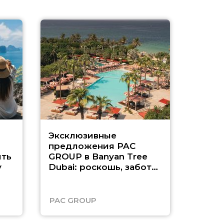
Эксклюзивные
Как п
предложения PAC
насыщ
ть
GROUP в Banyan Tree
Рас-э
у
Dubai: роскошь, забота
о детях и выгода до
45%
PAC GROUP
Русск