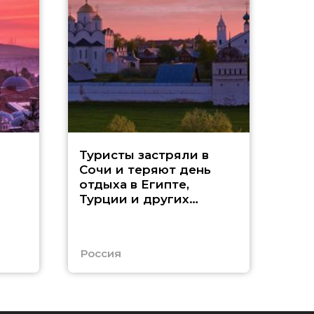
Т
Туристы застряли в
Сочи и теряют день
«
отдыха в Египте,
Турции и других
ч
странах
Е
Россия
Еги