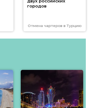
двух российских
городов
Отмена чартеров в Турцию