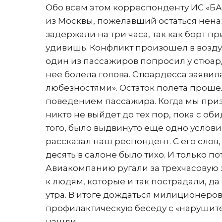
Обо всем этом корреспонденту ИС «Б
из Москвы, пожелавший остаться неназ
задержали на три часа, так как борт п
удивишь. Конфликт произошел в воздух
один из пассажиров попросил у стюард
нее болела голова. Стюардесса заявил
любезностями». Остаток полета проше
поведением пассажира. Когда мы призе
никто не выйдет до тех пор, пока с о
того, было выдвинуто еще одно условие:
рассказал наш респондент. С его слов,
десять в салоне было тихо. И только 
Авиакомпанию ругали за трехчасовую 
к людям, которые и так пострадали, д
утра. В итоге дождаться милиционеров
профилактическую беседу с «нарушителем
нашли.