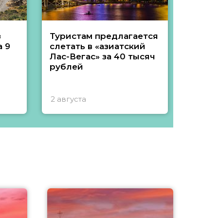
з
Туристам предлагается
Туры 
 9
слетать в «азиатский
подеш
Лас-Вегас» за 40 тысяч
тысяч
рублей
2 августа
1 авгу