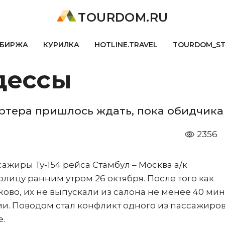
TOURDOM.RU
БИРЖА
КУРИЛКА
HOTLINE.TRAVEL
TOURDOM_S
дессы
ртера пришлось ждать, пока обидчик
2356
ажиры Ту-154 рейса Стамбул – Москва а/к
олицу ранним утром 26 октября. После того как
ово, их не выпускали из салона не менее 40 мин
. Поводом стал конфликт одного из пассажиров
е.