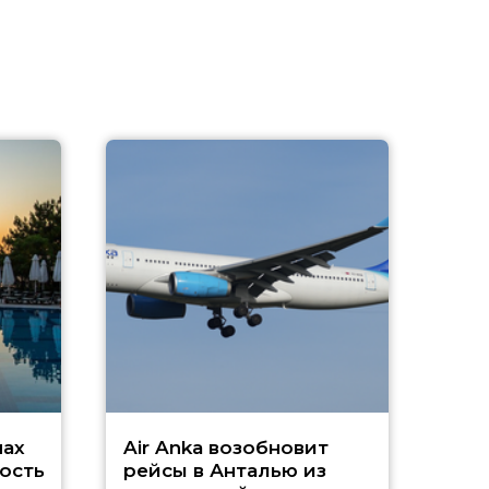
A
А
г
Чар
нах
Air Anka возобновит
ость
рейсы в Анталью из