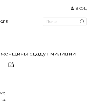
ВХОД
TORE
а женщины сдадут милиции
ут:
 со