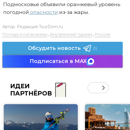
Подмосковье объявили оранжевый уровень
погодной
опасности
из-за жары.
Автор:
Редакция TourDom.ru
Погода и катаклизмы
,
Внутренний туризм
,
Россия
Обсудить новость
(1)
Подписаться в MAX
ИДЕИ
ПАРТНЁРОВ