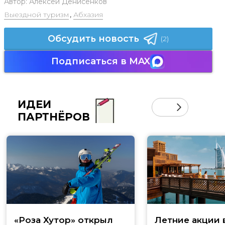
Автор:
Алексей Денисенков
Выездной туризм
,
Абхазия
Обсудить новость
(2)
Подписаться в MAX
ИДЕИ
ПАРТНЁРОВ
«Роза Хутор» открыл
Летние акции 