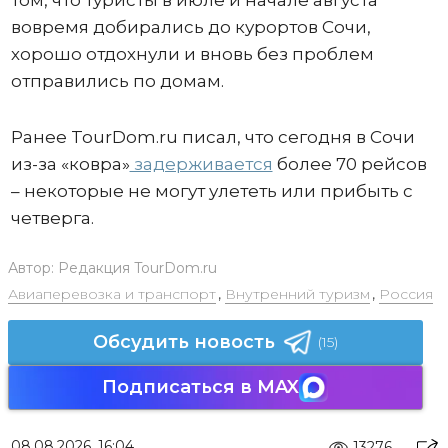
том, что туристы в июле и начале августа
вовремя добирались до курортов Сочи,
хорошо отдохнули и вновь без проблем
отправились по домам.
Ранее TourDom.ru писал, что сегодня в Сочи
из-за «ковра»
задерживается
более 70 рейсов
– некоторые не могут улететь или прибыть с
четверга.
Автор:
Редакция TourDom.ru
Авиаперевозка и транспорт
,
Внутренний туризм
,
Россия
Обсудить новость
(15)
Подписаться в MAX
08.08.2026, 16:04
13276