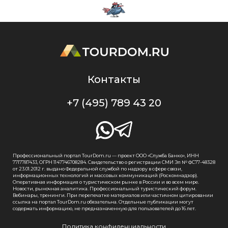
Контакты
+7 (495) 789 43 20
Профессиональный портал TourDom.ru — проект ООО «Служба Банко», ИНН
7717787433, ОГРН 1147746708284. Свидетельство о регистрации СМИ Эл № ФС77-48328
от 23.01.2012 г. выдано Федеральной службой по надзору в сфере связи,
информационных технологий и массовых коммуникаций (Роскомнадзор).
Оперативная информация о туристическом рынке в России и во всем мире.
Новости, рыночная аналитика. Профессиональный туристический форум.
Вебинары, тренинги. При перепечатке материалов или частичном цитировании
ссылка на портал TourDom.ru обязательна. Отдельные публикации могут
содержать информацию, не предназначенную для пользователей до 16 лет.
Политика конфиденциальности