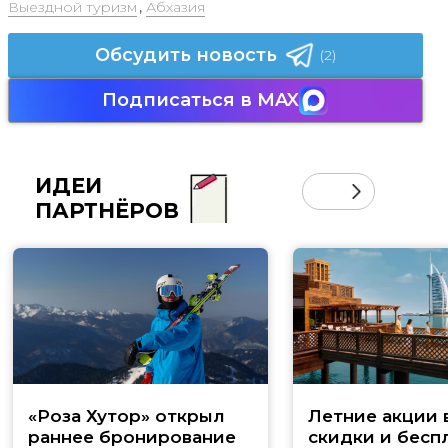
Выездной туризм
,
Абхазия
Обсудить новость
(2)
Подписаться в MAX
ИДЕИ
ПАРТНЁРОВ
«Роза Хутор» открыл
Летние акции 
раннее бронирование
скидки и бесп