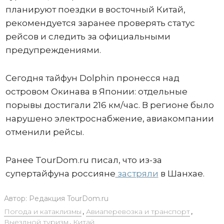
планируют поездки в восточный Китай,
рекомендуется заранее проверять статус
рейсов и следить за официальными
предупреждениями.
Сегодня тайфун Dolphin пронесся над
островом Окинава в Японии: отдельные
порывы достигали 216 км/час. В регионе было
нарушено электроснабжение, авиакомпании
отменили рейсы.
Ранее TourDom.ru писал, что из-за
супертайфуна россияне
застряли
в Шанхае.
Автор:
Редакция TourDom.ru
Погода и катаклизмы
,
Авиаперевозка и транспорт
,
Выездной туризм
,
Китай