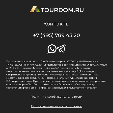
Контакты
+7 (495) 789 43 20
Профессиональный портал TourDom.ru — проект ООО «Служба Банко», ИНН
7717787433, ОГРН 1147746708284. Свидетельство о регистрации СМИ Эл № ФС77-48328
от 23.01.2012 г. выдано Федеральной службой по надзору в сфере связи,
информационных технологий и массовых коммуникаций (Роскомнадзор).
Оперативная информация о туристическом рынке в России и во всем мире.
Новости, рыночная аналитика. Профессиональный туристический форум.
Вебинары, тренинги. При перепечатке материалов или частичном цитировании
ссылка на портал TourDom.ru обязательна. Отдельные публикации могут
содержать информацию, не предназначенную для пользователей до 16 лет.
Политика конфиденциальности
Пользовательское соглашение