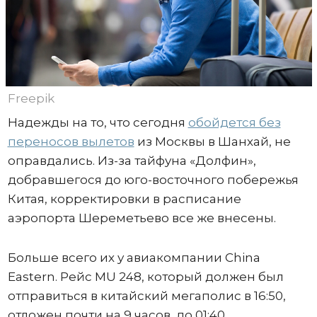
Freepik
Надежды на то, что сегодня
обойдется без
переносов вылетов
из Москвы в Шанхай, не
оправдались. Из-за тайфуна «Долфин»,
добравшегося до юго-восточного побережья
Китая, корректировки в расписание
аэропорта Шереметьево все же внесены.
Больше всего их у авиакомпании China
Eastern. Рейс MU 248, который должен был
отправиться в китайский мегаполис в 16:50,
отложен почти на 9 часов, до 01:40