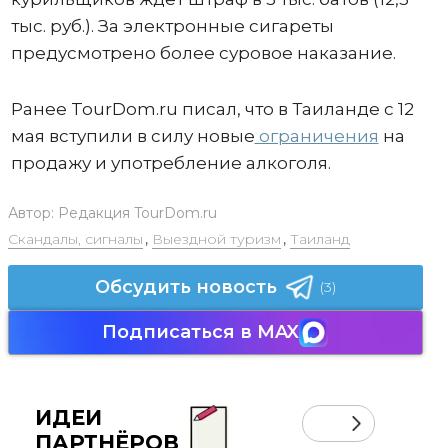
тыс. руб.). За электронные сигареты
предусмотрено более суровое наказание.
Ранее TourDom.ru писал, что в Таиланде с 12
мая вступили в силу новые
ограничения
на
продажу и употребление алкоголя.
Автор:
Редакция TourDom.ru
Скандалы, сигналы
,
Выездной туризм
,
Таиланд
Обсудить новость
(3)
Подписаться в MAX
ИДЕИ
ПАРТНЁРОВ