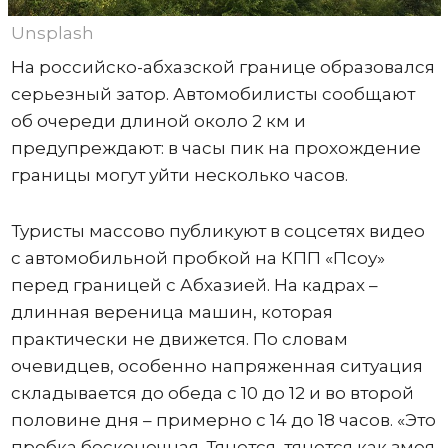
Unsplash
На российско-абхазской границе образовался
серьезный затор. Автомобилисты сообщают
об очереди длиной около 2 км и
предупреждают: в часы пик на прохождение
границы могут уйти несколько часов.
Туристы массово публикуют в соцсетях видео
с автомобильной пробкой на КПП «Псоу»
перед границей с Абхазией. На кадрах –
длинная вереница машин, которая
практически не движется. По словам
очевидцев, особенно напряженная ситуация
складывается до обеда с 10 до 12 и во второй
половине дня – примерно с 14 до 18 часов. «Это
пробка бесконечная. Тянется, тянется как змея.