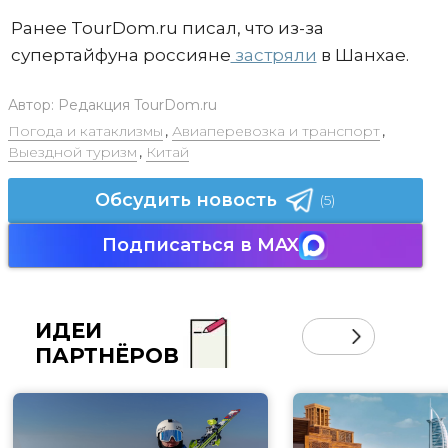
Ранее TourDom.ru писал, что из-за
супертайфуна россияне
застряли
в Шанхае.
Автор:
Редакция TourDom.ru
Погода и катаклизмы
,
Авиаперевозка и транспорт
,
Выездной туризм
,
Китай
Обсудить новость
(5)
Подписаться в MAX
ИДЕИ
ПАРТНЁРОВ