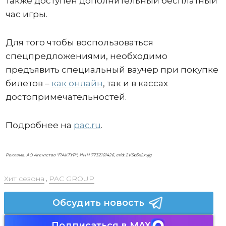
также доступен дополнительный бесплатный
час игры.
Для того чтобы воспользоваться
спецпредложениями, необходимо
предъявить специальный ваучер при покупке
билетов –
как онлайн
, так и в кассах
достопримечательностей.
Подробнее на
pac.ru
.
Реклама. АО Агентство "ПАКТУР", ИНН 7732101426, erid: 2VSb5x2xujg
Хит сезона
,
PAC GROUP
Обсудить новость
Подписаться в MAX