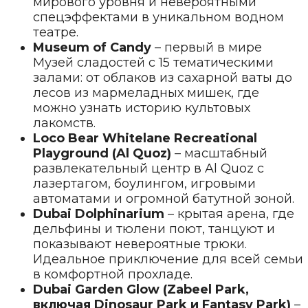
мирового уровня и невероятными
спецэффектами в уникальном водном
театре.
Museum of Candy
– первый в мире
Музей сладостей с 15 тематическими
залами: от облаков из сахарной ваты до
лесов из мармеладных мишек, где
можно узнать историю культовых
лакомств.
Loco Bear Whitelane Recreational
Playground (Al Quoz)
– масштабный
развлекательный центр в Al Quoz с
лазертагом, боулингом, игровыми
автоматами и огромной батутной зоной.
Dubai Dolphinarium
– крытая арена, где
дельфины и тюлени поют, танцуют и
показывают невероятные трюки.
Идеальное приключение для всей семьи
в комфортной прохладе.
Dubai Garden Glow (Zabeel Park,
включая Dinosaur Park и Fantasy Park)
–