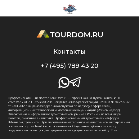
Контакты
+7 (495) 789 43 20
Профессиональный портал TourDom.ru — проект ООО «Служба Банко», ИНН
7717787433, ОГРН 1147746708284. Свидетельство о регистрации СМИ Эл № ФС77-48328
от 23.01.2012 г. выдано Федеральной службой по надзору в сфере связи,
информационных технологий и массовых коммуникаций (Роскомнадзор).
Оперативная информация о туристическом рынке в России и во всем мире.
Новости, рыночная аналитика. Профессиональный туристический форум.
Вебинары, тренинги. При перепечатке материалов или частичном цитировании
ссылка на портал TourDom.ru обязательна. Отдельные публикации могут
содержать информацию, не предназначенную для пользователей до 16 лет.