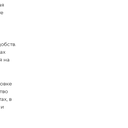
ая
те
обств.
ах
я на
новке
тво
ах, в
 и