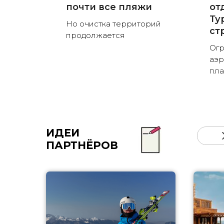
почти все пляжи
от
Ту
Но очистка территорий
ст
продолжается
Огр
аэр
пла
ИДЕИ
ПАРТНЁРОВ