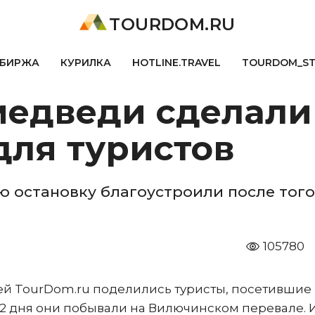
TOURDOM.RU
БИРЖА
КУРИЛКА
HOTLINE.TRAVEL
TOURDOM_S
медведи сделали
для туристов
 остановку благоустроили после того
105780
й TourDom.ru поделились туристы, посетившие
в 2 дня они побывали на Вилючинском перевале. 