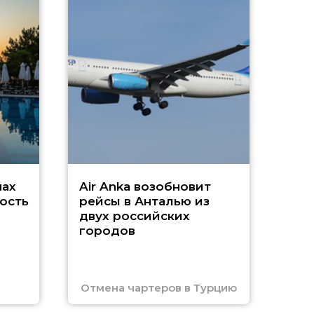
A
А
г
Чар
нах
Air Anka возобновит
ость
рейсы в Анталью из
двух российских
городов
Отмена чартеров в Турцию