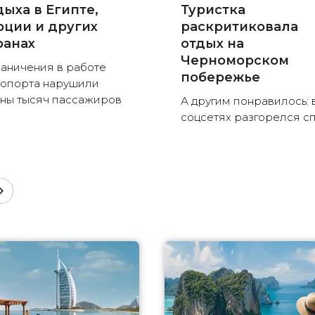
дыха в Египте,
Туристка
рции и других
раскритиковала
ранах
отдых на
Черноморском
аничения в работе
побережье
опорта нарушили
ны тысяч пассажиров
А другим понравилось: 
соцсетях разгорелся с