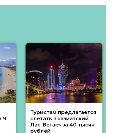
з
Туристам предлагается
Туры 
 9
слетать в «азиатский
подеш
Лас-Вегас» за 40 тысяч
тысяч
рублей