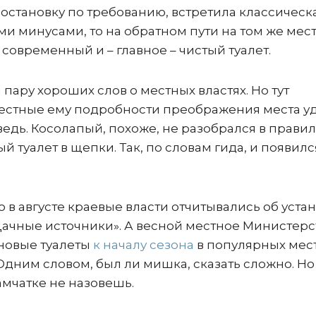
 остановку по требованию, встретила классическ
и минусами, то на обратном пути на том же мес
овременный и – главное – чистый туалет.
пару хороших слов о местных властях. Но тут
вестные ему подробности преображения места уд
ь. Косолапый, похоже, не разобрался в правил
 туалет в щепки. Так, по словам гида, и появилс
о в августе краевые власти отчитывались об уста
ачные источники». А весной местное Министерс
 новые туалеты
к началу сезона
в популярных мест
дним словом, был ли мишка, сказать сложно. Но
амчатке не назовешь.