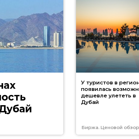
нах
У туристов в регио
появилась возможн
ность
дешевле улететь в
Дубай
 Дубай
Биржа. Ценовой обзор