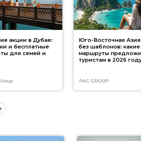
ие акции в Дубае:
Юго-Восточная Азия
ки и бесплатные
без шаблонов: какие
ты для семей и
маршруты предложи
туристам в 2026 год
Group
PAC GROUP