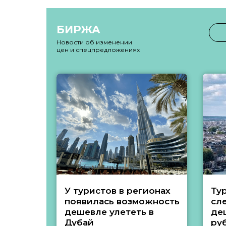
БИРЖА
Новости об изменении
цен и спецпредложениях
У туристов в регионах
Ту
появилась возможность
сл
дешевле улететь в
де
Дубай
ру