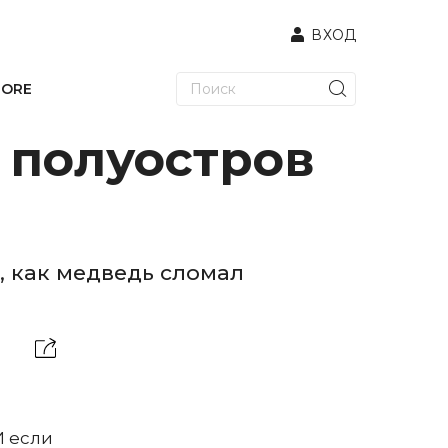
ВХОД
TORE
 полуостров
, как медведь сломал
И если