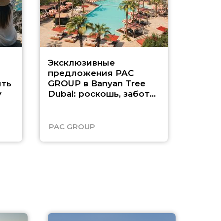
Эксклюзивные
Как п
предложения PAC
насыщ
ть
GROUP в Banyan Tree
Рас-э
у
Dubai: роскошь, забота
о детях и выгода до
45%
PAC GROUP
Русск