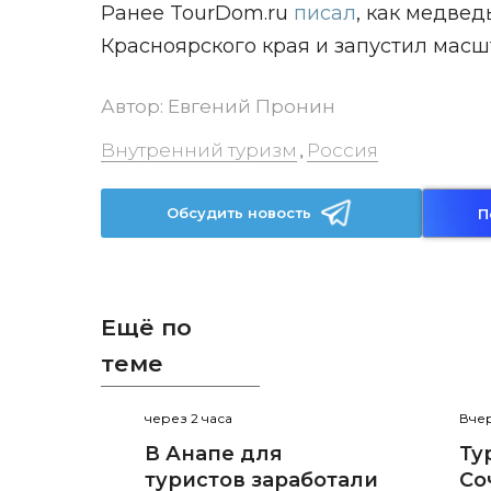
Ранее TourDom.ru
писал
, как медвед
Красноярского края и запустил мас
Автор:
Евгений Пронин
Внутренний туризм
Россия
,
Обсудить новость
П
Ещё по
теме
через 2 часа
Вчер
В Анапе для
Ту
туристов заработали
Со