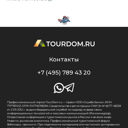
Контакты
+7 (495) 789 43 20
Профессиональный портал TourDom.ru — проект ООО «Служба Банко», ИНН
7717787433, ОГРН 1147746708284. Свидетельство о регистрации СМИ Эл № ФС77-48328
от 23.01.2012 г. выдано Федеральной службой по надзору в сфере связи,
информационных технологий и массовых коммуникаций (Роскомнадзор).
Оперативная информация о туристическом рынке в России и во всем мире.
Новости, рыночная аналитика. Профессиональный туристический форум.
Вебинары, тренинги. При перепечатке материалов или частичном цитировании