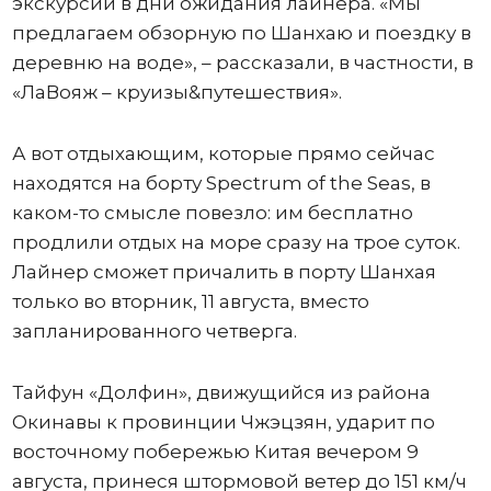
экскурсии в дни ожидания лайнера. «Мы
предлагаем обзорную по Шанхаю и поездку в
деревню на воде», – рассказали, в частности, в
«ЛаВояж – круизы&путешествия».
А вот отдыхающим, которые прямо сейчас
находятся на борту Spectrum of the Seas, в
каком-то смысле повезло: им бесплатно
продлили отдых на море сразу на трое суток.
Лайнер сможет причалить в порту Шанхая
только во вторник, 11 августа, вместо
запланированного четверга.
Тайфун «Долфин», движущийся из района
Окинавы к провинции Чжэцзян, ударит по
восточному побережью Китая вечером 9
августа, принеся штормовой ветер до 151 км/ч